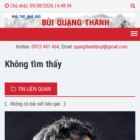
Chủ nhật, 09/08/2026 | 6:48:35
Hotline:
0912 441 464
, Email:
quangthanhbvpl@gmail.com
Không tìm thấy
TIN LIÊN QUAN
{... Không có bài viết liên qan ...}