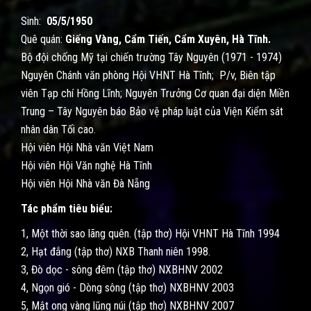
Sinh:
05/5/1950
Quê quán:
Giếng Vàng, Cẩm Tiến, Cẩm Xuyên, Hà Tĩnh.
Bộ đội chống Mỹ tại chiến trường Tây Nguyên (1971 - 1974)
Nguyên Chánh văn phòng Hội VHNT Hà Tĩnh; P/v, Biên tập
viên Tạp chí Hồng Lĩnh; Nguyên Trưởng Cơ quan đại diện Miền
Trung – Tây Nguyên báo Bảo vệ pháp luật của Viện Kiểm sát
nhân dân Tối cao.
Hội viên Hội Nhà văn Việt Nam
Hội viên Hội Văn nghệ Hà Tĩnh
Hội viên Hội Nhà văn Đà Nẵng
Tác phẩm tiêu biểu:
1, Một thời sao lãng quên. (tập thơ) Hội VHNT Hà Tĩnh 1994
2, Hạt đắng (tập thơ) NXB Thanh niên 1998.
3, Đò dọc - sông đêm (tập thơ) NXBHNV 2002
4, Ngọn gió - Dòng sông (tập thơ) NXBHNV 2003
5, Mật ong vàng lũng núi (tập thơ) NXBHNV 2007