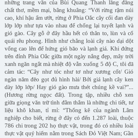
những trang văn của Bùi Quang Thanh lãng đãng
chất thơ, mềm mại, bâng khuâng: “Với rừng rậm núi
cao, khí hậu ẩm ướt, rừng ở Phia Oắc cây cối đan dày
lớp lớp như tựa vào nhau để chống lại tuyết lạnh và
gió gào. Cây gỗ ở đây hầu hết có thân to, lùn và cổ
quái rêu phong. Hình như chẳng loài cây nào dại dột
vống cao lên để hứng gió bão và lạnh giá. Khi đứng
trên đỉnh Phia Oắc giữa một ngày nắng đẹp, mây trời
xanh ngăn ngắt mà nhiệt độ vẫn xuống 5 độ C, tôi đã
cảm tác: “Cây như tóc như tơ như xương cốt/ Gió
ngàn năm đẽo gọt đủ hình hài/ Bởi giá lạnh cây ken
dày lớp lớp/ Hay gió gào mưa thét chúng kề vai?”...
(Hương rừng ngọc đất). Trong tập, nhiều chỗ xen
giữa giọng văn trữ tình đằm thắm là những chi tiết, tư
liệu khô khan, tỉ mỉ: “Thống kê của ngành Lâm
nghiệp cho biết, rừng ở đây có đến 1.287 loài, thuộc
786 chi trong 202 họ thực vật, trong đó có nhiều loài
thực vật quý hiếm nằm trong Sách Đỏ Việt Nam; Gần