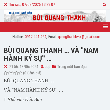
Thứ sáu, 07/08/2026 | 3:23:08
Hotline:
0912 441 464
, Email:
quangthanhbvpl@gmail.com
BÙI QUANG THANH … VÀ "NAM
HÀNH KÝ SỰ" …
21:56, 18/06/2024
bqt
Trong mắt bạn đọc
(0 Đánh giá)
BÙI QUANG THANH …
VÀ "NAM HÀNH KÝ SỰ" …
 Nhà văn Đức Ban