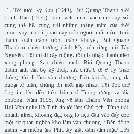
1. Tôi tuổi Kỷ Sửu (1949), Bùi Quang Thanh tuổi
Canh Dần (1950), nhà cách nhau vài chục cây số;
cùng thế hệ, cùng trải những thăng trầm của thời
cuộc, vậy mà số phận đẩy mỗi người mỗi nẻo. Tuổi
thanh xuân trăng tròn, trăng khuyết, Bùi Quang
Thanh ở chiến trường đánh Mỹ trên rừng núi Tây
Nguyên. Tôi thì đi cày ruộng, rồi gia nhập thanh niên
xung phong. Sau chiến tranh, Bùi Quang Thanh
thành anh cán bộ kỹ thuật sửa chữa ô tô ở Ty Giao
thông, tôi đi làm văn chương. Đến khi ấy, cũng đã
ngoại tứ tuần, chúng tôi mới gặp nhau. Tôi đọc thơ
ông in đều đều trên báo chí Trung ương và địa
phương. Năm 1995, ông về làm Chánh Văn phòng
Hội Văn nghệ Hà Tĩnh do tôi làm Chủ tịch. Từng trải,
nhanh nhẹn, khoáng đạt, ông lo liệu đâu vào đấy cho
một cơ quan nghèo khó làm văn chương. “Bên đông
giành vài miếng ăn/ Phía tây giật dăm tấm mặc/ Lớn