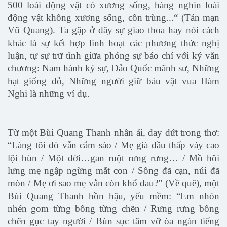
500 loài động vật có xương sống, hàng nghìn loài
động vật không xương sống, côn trùng...“ (Tản mạn
Vũ Quang). Ta gặp ở đây sự giao thoa hay nói cách
khác là sự kết hợp linh hoạt các phương thức nghị
luận, tự sự trữ tình giữa phóng sự báo chí với ký văn
chương: Nam hành ký sự, Đảo Quốc mãnh sư, Những
hạt giống đỏ, Những người giữ báu vật vua Hàm
Nghi là những ví dụ.
Từ một Bùi Quang Thanh nhân ái, day dứt trong thơ:
“Làng tôi đò vẫn cắm sào / Mẹ già đầu thấp váy cao
lội bùn / Một đời…gan ruột rưng rưng… / Mồ hôi
lưng mẹ ngập ngừng mắt con / Sông đã cạn, núi đã
mòn / Mẹ ơi sao mẹ vẫn còn khổ đau?” (Về quê), một
Bùi Quang Thanh hồn hậu, yếu mềm: “Em nhón
nhén gom từng bông từng chẽn / Rưng rưng bông
chẽn gục tay người / Bùn sục tăm vỡ òa ngàn tiếng