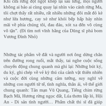
Khi cửa rừng đột ngột khép lại sau lưng, mọi người
không ai bảo ai cùng quay lại nhìn vào cánh rừng Ma,
tôi chợt thấy rất nhiều, rất nhiều những đôi mắt đỏ kè
như lửa hương, cay xè như khói bếp hấp háy nhìn
mãi về phía chúng tôi, đau đáu, xót xa đến vô cùng
vô tận”. (Đi tìm nơi vĩnh hằng của Dũng sĩ phá bom
Vương Đình Nhỏ)
Những tác phẩm về đất và người nơi ông dừng chân
trên đường rong ruổi, mắt thấy, tai nghe cuộc sống
chuyển động chung quanh mà ghi lại: Những bút ký,
du ký, ghi chép về vẻ kỳ thú của cảnh vật thiên nhiên
và cuộc đời cùng những cảm tưởng, suy nghĩ về
những con người tử tế, tình nghĩa, thân ái, về thế giới
chung quanh: Tản mạn Vũ Quang, Tiếng chim rừng
Bạch Mã, Hương rừng ngọc đất, Lúa thơm lấp ló, Hội
An - Di sản tình người… Phẩm chất thi sĩ đã giúp