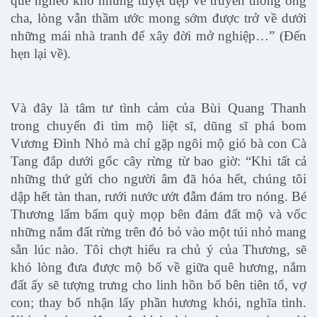
quê nghèo khó nhưng tuyệt đẹp về truyền thống ông
cha, lòng vẫn thầm ước mong sớm được trở về dưới
những mái nhà tranh để xây đời mở nghiệp…” (Đến
hẹn lại về).
Và đây là tâm tư tình cảm của Bùi Quang Thanh
trong chuyến đi tìm mộ liệt sĩ, dũng sĩ phá bom
Vương Đình Nhỏ mà chỉ gặp ngôi mộ gió bà con Cà
Tang đắp dưới gốc cây rừng từ bao giờ: “Khi tất cả
những thứ gửi cho người âm đã hóa hết, chúng tôi
dập hết tàn than, rưới nước ướt đẫm đám tro nóng. Bé
Thương lẩm bẩm quỳ mọp bên đám đất mộ và vốc
những nắm đất rừng trên đó bỏ vào một túi nhỏ mang
sẵn lúc nào. Tôi chợt hiểu ra chủ ý của Thương, sẽ
khó lòng đưa được mộ bố về giữa quê hương, nắm
đất ấy sẽ tượng trưng cho linh hồn bố bên tiên tổ, vợ
con; thay bố nhận lấy phần hương khói, nghĩa tình.