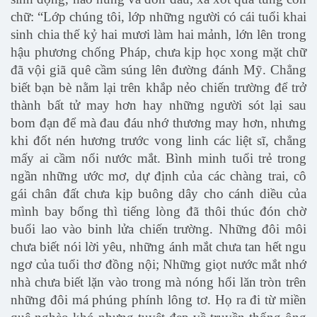
chữ: “Lớp chúng tôi, lớp những người có cái tuổi khai
sinh chia thế kỷ hai mươi làm hai mảnh, lớn lên trong
hậu phương chống Pháp, chưa kịp học xong mặt chữ
đã vội giã quê cầm súng lên đường đánh Mỹ. Chẳng
biết bạn bè nằm lại trên khắp nẻo chiến trường để trở
thành bất tử may hơn hay những người sót lại sau
bom đạn để mà đau đáu nhớ thương may hơn, nhưng
khi đốt nén hương trước vong linh các liệt sĩ, chẳng
mấy ai cầm nổi nước mắt. Bình minh tuổi trẻ trong
ngần những ước mơ, dự định của các chàng trai, cô
gái chân đất chưa kịp buông dây cho cánh diều của
mình bay bổng thì tiếng lòng đã thôi thúc đón chờ
buổi lao vào binh lửa chiến trường. Những đôi môi
chưa biết nói lời yêu, những ánh mắt chưa tan hết ngu
ngơ của tuổi thơ đồng nội; Những giọt nước mắt nhớ
nhà chưa biết lặn vào trong mà nóng hổi lăn tròn trên
những đôi má phúng phính lông tơ. Họ ra đi từ miền