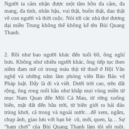
Người ta cảm nhận được một tâm hồn đa cảm, đa
mang, đa tình, nhân hậu, vui thật, buồn thật, đau thật
về con người và thời cuộc. Nói tới các nhà thơ đương
đại miền Trung không thể không kể tên Bùi Quang
Thanh.
2. Rồi như bao người khác đến tuổi 60, ông nghỉ
hưu. Không như nhiều người khác, ông tiếp tục theo
niềm đam mê có trong máu thịt từ thuở ở Hội Văn
nghệ và những năm làm phóng viên Báo Bảo vệ
Pháp luật. Đấy là đi và viết. Dưới trời cao, trên đất
rộng, ông rong ruổi hầu như khắp mọi vùng miền từ
mục Nam Quan đến Mũi Cà Mau, từ rừng xuống
biển, mặt đất đến bầu trời, từ biên giới ra hải đảo
trùng khơi, cả trong và ngoài nước…để xem, ngẫm,
chụp ảnh, giao lưu với bạn bè cũ, mới, quen, lạ… Sự
“ham chơi” của Bùi Quang Thanh làm tôi sốt ruột.