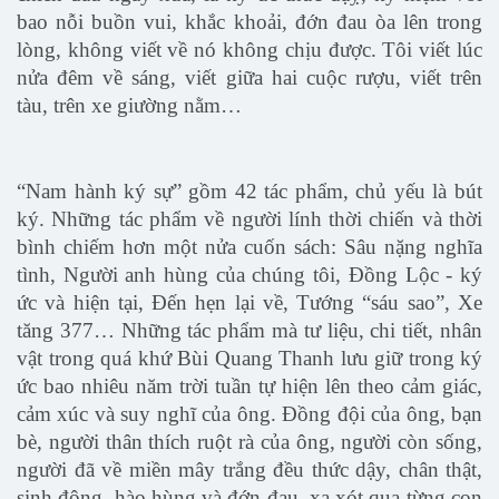
bao nỗi buồn vui, khắc khoải, đớn đau òa lên trong
lòng, không viết về nó không chịu được. Tôi viết lúc
nửa đêm về sáng, viết giữa hai cuộc rượu, viết trên
tàu, trên xe giường nằm…
“Nam hành ký sự” gồm 42 tác phẩm, chủ yếu là bút
ký. Những tác phẩm về người lính thời chiến và thời
bình chiếm hơn một nửa cuốn sách: Sâu nặng nghĩa
tình, Người anh hùng của chúng tôi, Đồng Lộc - ký
ức và hiện tại, Đến hẹn lại về, Tướng “sáu sao”, Xe
tăng 377… Những tác phẩm mà tư liệu, chi tiết, nhân
vật trong quá khứ Bùi Quang Thanh lưu giữ trong ký
ức bao nhiêu năm trời tuần tự hiện lên theo cảm giác,
cảm xúc và suy nghĩ của ông. Đồng đội của ông, bạn
bè, người thân thích ruột rà của ông, người còn sống,
người đã về miền mây trắng đều thức dậy, chân thật,
sinh động, hào hùng và đớn đau, xa xót qua từng con