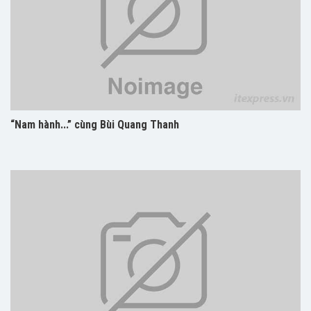
“Nam hành...” cùng Bùi Quang Thanh