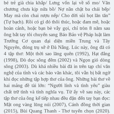
bé trẻ già chia khắp/ Lưng vốn lại về số mo/ Văn
chương chưa kịp nửa bồ/ Nợ nần chật ba chái bếp/
May mà còn chai rượu nếp/ Cho đời sủi bọt lăn tăn”
(Tự bạch). Rồi có gì đó thôi thúc, hoặc đam mê, hoặc
hoàn cảnh, hoặc bạn bè vẫy gọi, chỉ tròn 8 năm sau
ông bắt tay tôi chuyển sang Báo Bảo vệ Pháp luật làm
Trưởng Cơ quan đại diện miền Trung và Tây
Nguyên, đóng trụ sở ở Đà Nẵng. Lúc này, ông đã có
4 tập thơ: Một thời sao lãng quên (1992), Hạt đắng
(1998), Đò dọc sông đêm (2002) và Ngọn gió dòng
sông (2003). Dù khá nhiều bài đã in trên tạp chí văn
nghệ của tỉnh và các báo văn khác, tôi vẫn bị bất ngờ
khi đọc những tập hợp thơ của ông. Những bài thơ về
hai mảng đề tài lớn: “Người lính và tình yêu” giàu
chất trữ tình và tính nghĩa vụ. Từ ấy về sau này, các
tập thơ của ông kế tiếp nhau đều đặn đến tay bạn đọc:
Mật ong vàng lũng núi (2007), Cánh đồng thời gian
(2015), Bùi Quang Thanh - Thơ tuyển chọn (2020).