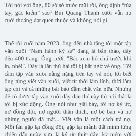
Tôi nói với ông, 80 sờ sờ trước mũi rồi, ông định “rửa
tay, gác kiếm” sao? Bùi Quang Thanh cười vẫn nụ
cười thoáng đạt quen thuộc và không nói gì.
Thế rồi cuối năm 2023, ông đến nhà tặng tôi một tập
văn xuôi “Nam hành ký sự” đang là bản thảo, dày
đến 400 trang. Ông cười: "Bác xem hộ chú trước khi
in, nhé!". Đây là lần thứ hai tôi bị bất ngờ về ông. Tôi
cầm tập văn xuôi nằng nặng trên tay và nói, tôi biết
ông từng viết văn xuôi, viết từ thời làm lính, thời làm
tạp chí và cả những bài báo đẫm chất văn nữa. Nhưng
để có được tập văn xuôi dày dặn thế này thì nói thật là
tôi bị xúc động. Ông nói như giãi bày, tôi nợ ký ức,
nợ đồng đội, nợ người thân thích, nợ bè bạn và nợ
những người đã mất... Viết văn là một cách trả nợ.
Mỗi lần gặp lại đồng đội, gặp lại mảnh đất mình từng
chiến đấu ngày xưa, là ký ức thức dậỵ, kỷ niệm với