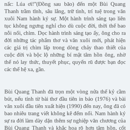
nấc: Lúa ơi!”(Đồng sau bão) đến một Bùi Quang
Thanh trầm tĩnh, sâu lắng, trữ tình, trí tuệ trong văn
xuôi Nam hành ký sự. Một hành trình sáng tạo liên
tục không ngưng nghỉ cho dù cuộc đời, thời thế bao
nỗi nổi, chìm. Dọc hành trình sáng tạo ấy, ông cho ra
đời những tác phẩm thơ và văn xuôi mới, phát hiện
các giá trị chìm lấp trong dòng chảy thao thiết của
cuộc đời và bộc lộ những bí mật tâm hồn ông, nhờ
thế nó lay thức, thuyết phục, quyến rũ được bạn đọc
các thế hệ xa, gần.
Bùi Quang Thanh đã trọn một vòng nửa thế kỷ cầm
bút, nếu tính từ bài thơ đầu tiên in báo (1976) và bài
văn xuôi đầu tiên xuất hiện (1990) đến nay, ông đã có
bao nhiêu trang viết không kê đếm nổi. Nam hành ký
sự ra đời làm dày dặn thêm sự nghiệp văn chương của
Bùi Quang Thanh và khắc họa rõ hơn tâm hồn, cốt