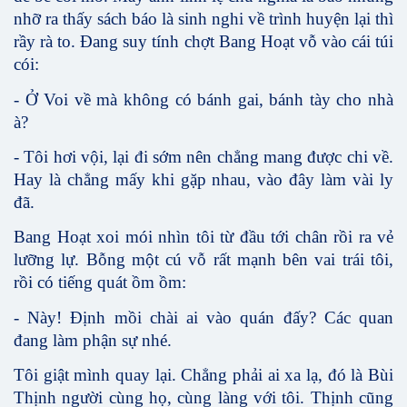
nhỡ ra thấy sách báo là sinh nghi về trình huyện lại thì
rầy rà to. Đang suy tính chợt Bang Hoạt vỗ vào cái túi
cói:
- Ở Voi về mà không có bánh gai, bánh tày cho nhà
à?
- Tôi hơi vội, lại đi sớm nên chẳng mang được chi về.
Hay là chẳng mấy khi gặp nhau, vào đây làm vài ly
đã.
Bang Hoạt xoi mói nhìn tôi từ đầu tới chân rồi ra vẻ
lưỡng lự. Bỗng một cú vỗ rất mạnh bên vai trái tôi,
rồi có tiếng quát ồm ồm:
- Này! Định mồi chài ai vào quán đấy? Các quan
đang làm phận sự nhé.
Tôi giật mình quay lại. Chẳng phải ai xa lạ, đó là Bùi
Thịnh người cùng họ, cùng làng với tôi. Thịnh cũng