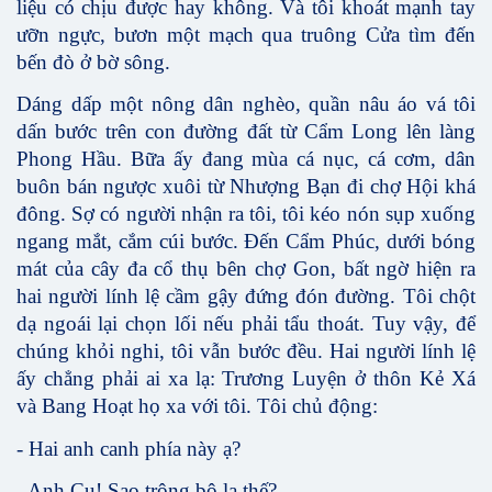
liệu có chịu được hay không. Và tôi khoát mạnh tay
ưỡn ngực, bươn một mạch qua truông Cửa tìm đến
bến đò ở bờ sông.
Dáng dấp một nông dân nghèo, quần nâu áo vá tôi
dấn bước trên con đường đất từ Cẩm Long lên làng
Phong Hầu. Bữa ấy đang mùa cá nục, cá cơm, dân
buôn bán ngược xuôi từ Nhượng Bạn đi chợ Hội khá
đông. Sợ có người nhận ra tôi, tôi kéo nón sụp xuống
ngang mắt, cắm cúi bước. Đến Cẩm Phúc, dưới bóng
mát của cây đa cổ thụ bên chợ Gon, bất ngờ hiện ra
hai người lính lệ cầm gậy đứng đón đường. Tôi chột
dạ ngoái lại chọn lối nếu phải tẩu thoát. Tuy vậy, để
chúng khỏi nghi, tôi vẫn bước đều. Hai người lính lệ
ấy chẳng phải ai xa lạ: Trương Luyện ở thôn Kẻ Xá
và Bang Hoạt họ xa với tôi. Tôi chủ động:
- Hai anh canh phía này ạ?
- Anh Cu! Sao trông bộ lạ thế?