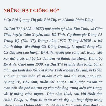
NHỮNG HẠT GIỐNG ĐỎ*
* Cụ Bùi Quang Thị (tức Bùi Thị, có bí danh Phấn Đấu).
Cụ Bùi Thị (1898 – 1977) quê quán tại xóm Kim Tỉnh, xã Cẩm
Tiến, huyện Cẩm Xuyên, tỉnh Hà Tĩnh. Cụ tham gia Đảng CS
Trung Kỳ (Tân Việt Đảng) năm 1927. Tháng 3/1930 cụ trở
thành đảng viên Đảng CS Đông Dương, là người đảng viên
CS đầu tiên của huyện Kỳ Anh, người góp công sức trong việc
xây dựng các chi bộ CS đầu tiên và thành lập Huyện Đảng bộ
Kỳ Anh. Cuối năm 1930, cụ Bùi Thị bị thực dân Pháp bắt vì
tham gia lãnh đạo Xô Viết Nghệ Tĩnh ở nam Hà Tĩnh, bị kết án
khổ sai chung thân và bị đày ở các nhà tù: Vinh, Lao Bảo,
Quảng Trị, Đăk Min, Buôn Mê Thuột. Dù bị giặc tra tấn dã
man đến tàn phế nhưng cụ vẫn một lòng trung kiên với Đảng,
với lý tưởng cách mạng. Đầu năm 1945, sau khi Nhật đảo
chính Pháp, cụ được ra tù và trở về tiếp tục hoạt động trong
các cơ quan kháng chiến. Cụ đã được Nhà nước tặng thưởng