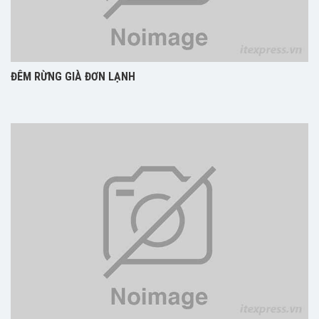
ĐÊM RỪNG GIÀ ĐƠN LẠNH