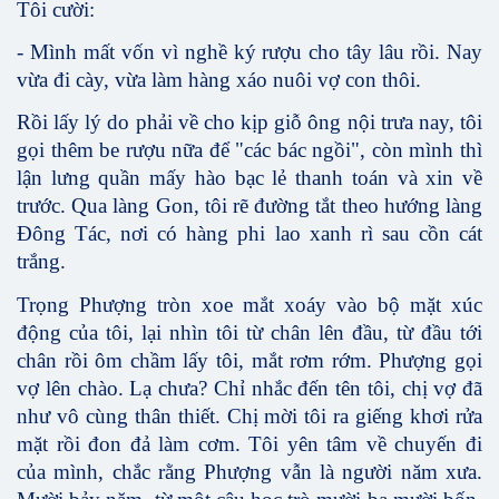
Tôi cười:
- Mình mất vốn vì nghề ký rượu cho tây lâu rồi. Nay
vừa đi cày, vừa làm hàng xáo nuôi vợ con thôi.
Rồi lấy lý do phải về cho kịp giỗ ông nội trưa nay, tôi
gọi thêm be rượu nữa để "các bác ngồi", còn mình thì
lận lưng quần mấy hào bạc lẻ thanh toán và xin về
trước. Qua làng Gon, tôi rẽ đường tắt theo hướng làng
Đông Tác, nơi có hàng phi lao xanh rì sau cồn cát
trắng.
Trọng Phượng tròn xoe mắt xoáy vào bộ mặt xúc
động của tôi, lại nhìn tôi từ chân lên đầu, từ đầu tới
chân rồi ôm chầm lấy tôi, mắt rơm rớm. Phượng gọi
vợ lên chào. Lạ chưa? Chỉ nhắc đến tên tôi, chị vợ đã
như vô cùng thân thiết. Chị mời tôi ra giếng khơi rửa
mặt rồi đon đả làm cơm. Tôi yên tâm về chuyến đi
của mình, chắc rằng Phượng vẫn là người năm xưa.