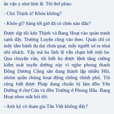
ăn vận y như lính lệ. Tôi thở phào:
- Chú Thịnh à? Khỏe không?
- Khỏe gì? Sáng tới giờ đã có chén nào đâu?
Được dịp tôi kéo Thịnh và Bang Hoạt vào quán tranh
cạnh đấy. Trương Luyện cũng vào theo. Quán chỉ có
mấy tấm bánh đa dai chưa quạt, mấy người xé ra nhai
nhí nhách. Vậy mà ba lính lệ vẫn chạm hết một be.
Qua chuyện vãn, tôi biết họ được lệnh tăng cường
kiểm soát tuyến đường này vì nghe phong thanh
Đông Dương Cộng sản đang thành lập nhiều Hội,
nhóm quần chúng hoạt động chống chính phủ. Tôi
cũng biết được Pháp đang chuẩn bị làm đồn Yên
Dưỡng ở chợ Cừa và đồn Trường ở Phong Hầu. Bang
Hoạt nheo mắt hỏi tôi:
- Anh ký có tham gia Tân Việt không đấy?