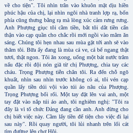
về cho tiện". Tôi nhìn trân vào khuôn mặt dịu hiền
phúc hậu của chị, lại nhìn ngôi nhà tranh lợp rạ, bốn
phía cũng thưng bằng rạ mà lòng xúc cảm rưng rưng.
Anh Phượng giục tôi cầm tiền, bắt tôi dắt tiền cẩn
thận vào cạp quần cho chắc rồi mới ngồi vào mâm ăn
sáng. Chúng tôi hẹn nhau sau mùa gặt tới anh sẽ vào
thăm tôi. Bữa ấy đang là mùa cá ve, cá bể ngang thật
tươi, thật ngon. Tôi ăn xong, uống một bát nước trâm
nấu đặc rồi đội nón giã từ chị Phượng, chia tay các
cháu. Trọng Phượng tiễn chân tôi. Ra đến chỗ ngõ
khuất, nhìn sau nhìn trước không có ai, tôi vén cạp
quần lấy tiền dúi vội vào túi áo nâu của Phượng.
Trọng Phượng bối rối. Một tay đặt lên vai anh, một
tay đặt vào nắp túi áo anh, tôi nghiêm nghị: "Tôi ra
đây là vì tổ chức Đảng đang cần anh. Anh đừng cho
chị biết việc này. Cầm lấy tiền để tiện cho việc đi lại
sau này". Rồi quay người, tôi lủi nhanh trên lối cát
tìm đường lên chợ Hội.