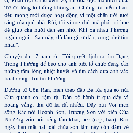
cụ Phan Bội Châu đem về, hai đứa đọc mà thích quá.
Từ đó lòng tơ tưởng không an. Chúng tôi hiểu nhau,
đều mong mỏi được hoạt động vì một chân trời tươi
sáng của quê nhà. Rồi, tôi vì mẹ chết mà phải bỏ học
để giúp cha nuôi đàn em nhỏ. Khi xa nhau Phượng
ngậm ngùi: "Sau này, dù làm gì, ở đâu, cũng nhớ tìm
nhau".
Chuyện đã 17 năm rồi. Tôi quyết định ra tìm Đặng
Trọng Phượng để báo cho anh biết tổ chức đang cần
những tấm lòng nhiệt huyết và tìm cách đưa anh vào
hoạt động. Tôi tin Phượng.
Đường từ Cồn Ran, men theo đập Ba Ra qua eo núi
Cửa quanh co, rậm rịt. Dân bộ hành ít qua đây vì
hoang vắng, thú dữ lại rất nhiều. Dãy núi Voi men
sông Rác nối Hoành Sơn, Trường Sơn với biển Cửa
Nhượng vốn nổi tiếng lắm khái, beo (cọp, báo). Ban
ngày ban mặt hai loài chúa sơn lâm này còn dám về