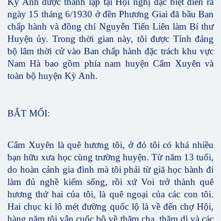
Kỳ Anh được thành lập tại Hội nghị đặc biệt diễn ra
ngày 15 tháng 6/1930 ở đền Phương Giai đã bầu Ban
chấp hành và đồng chí Nguyễn Tiến Liên làm Bí thư
Huyện ủy. Trong thời gian này, tôi được Tỉnh đảng
bộ lâm thời cử vào Ban chấp hành đặc trách khu vực
Nam Hà bao gồm phía nam huyện Cẩm Xuyên và
toàn bộ huyện Kỳ Anh.
BẮT MỐI:
Cẩm Xuyên là quê hương tôi, ở đó tôi có khá nhiều
bạn hữu xưa học cùng trường huyện. Từ năm 13 tuổi,
do hoàn cảnh gia đình mà tôi phải từ giã học hành đi
làm đủ nghề kiếm sống, rồi xứ Voi trở thành quê
hương thứ hai của tôi, là quê ngoại của các con tôi.
Hai chục ki lô mét đường quốc lộ là về đến chợ Hội,
hàng năm tôi vẫn cuốc bộ về thăm cha, thăm dì và các