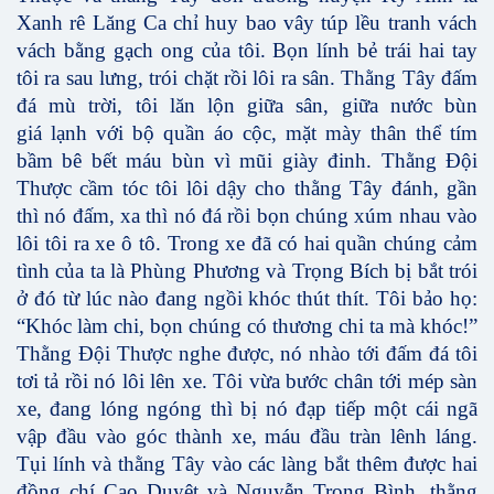
Xanh rê Lăng Ca chỉ huy bao vây túp lều tranh vách
vách bằng gạch ong của tôi. Bọn lính bẻ trái hai tay
tôi ra sau lưng, trói chặt rồi lôi ra sân. Thằng Tây đấm
đá mù trời, tôi lăn lộn giữa sân, giữa nước bùn
giá lạnh với bộ quần áo cộc, mặt mày thân thể tím
bầm bê bết máu bùn vì mũi giày đinh. Thằng Đội
Thược cầm tóc tôi lôi dậy cho thằng Tây đánh, gần
thì nó đấm, xa thì nó đá rồi bọn chúng xúm nhau vào
lôi tôi ra xe ô tô. Trong xe đã có hai quần chúng cảm
tình của ta là Phùng Phương và Trọng Bích bị bắt trói
ở đó từ lúc nào đang ngồi khóc thút thít. Tôi bảo họ:
“Khóc làm chi, bọn chúng có thương chi ta mà khóc!”
Thằng Đội Thược nghe được, nó nhào tới đấm đá tôi
tơi tả rồi nó lôi lên xe. Tôi vừa bước chân tới mép sàn
xe, đang lóng ngóng thì bị nó đạp tiếp một cái ngã
vập đầu vào góc thành xe, máu đầu tràn lênh láng.
Tụi lính và thằng Tây vào các làng bắt thêm được hai
đồng chí Cao Duyệt và Nguyễn Trọng Bình, thằng