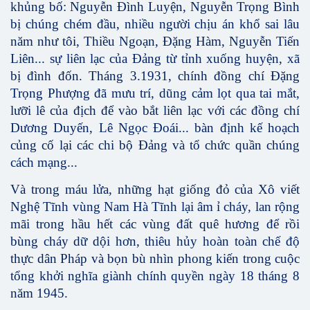
khủng bố: Nguyễn Đình Luyện, Nguyễn Trọng Bình
bị chúng chém đầu, nhiều người chịu án khổ sai lâu
năm như tôi, Thiều Ngoạn, Đặng Hàm, Nguyễn Tiến
Liên... sự liên lạc của Đảng từ tỉnh xuống huyện, xã
bị đình đốn. Tháng 3.1931, chính đồng chí Đặng
Trọng Phượng đã mưu trí, dũng cảm lọt qua tai mắt,
lưỡi lê của địch để vào bắt liên lạc với các đồng chí
Dương Duyến, Lê Ngọc Đoái... bàn định kế hoạch
củng cố lại các chi bộ Đảng và tổ chức quần chúng
cách mạng...
Và trong máu lửa, những hạt giống đỏ của Xô viết
Nghệ Tĩnh vùng Nam Hà Tĩnh lại âm ỉ cháy, lan rộng
mãi trong hầu hết các vùng đất quê hương để rồi
bùng cháy dữ dội hơn, thiêu hủy hoàn toàn chế độ
thực dân Pháp và bọn bù nhìn phong kiến trong cuộc
tổng khởi nghĩa giành chính quyền ngày 18 tháng 8
năm 1945.