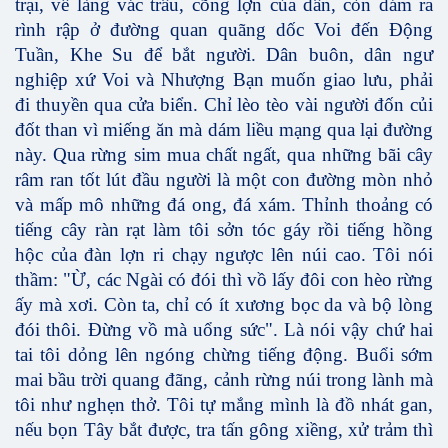
trại, về làng vác trâu, cõng lợn của dân, còn dám ra
rình rập ở đường quan quãng dốc Voi đến Động
Tuần, Khe Su để bắt người. Dân buôn, dân ngư
nghiệp xứ Voi và Nhượng Bạn muốn giao lưu, phải
đi thuyền qua cửa biển. Chỉ lèo tèo vài người đốn củi
đốt than vì miếng ăn mà dám liều mạng qua lại đường
này. Qua rừng sim mua chất ngất, qua những bãi cây
râm ran tốt lút đầu người là một con đường mòn nhỏ
và mấp mô những đá ong, đá xám. Thỉnh thoảng có
tiếng cây ràn rạt làm tôi sởn tóc gáy rồi tiếng hồng
hộc của đàn lợn ri chạy ngược lên núi cao. Tôi nói
thầm: "Ừ, các Ngài có đói thì vồ lấy đôi con hèo rừng
ấy mà xơi. Còn ta, chỉ có ít xương bọc da và bộ lòng
đói thôi. Đừng vồ mà uổng sức". Là nói vậy chứ hai
tai tôi dỏng lên ngóng chừng tiếng động. Buổi sớm
mai bầu trời quang đãng, cảnh rừng núi trong lành mà
tôi như nghẹn thở. Tôi tự mắng mình là đồ nhát gan,
nếu bọn Tây bắt được, tra tấn gông xiềng, xử trảm thì