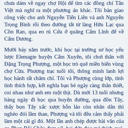
chưa dám về ngay chợ Hội để tìm các đồng chí Tân
Việt mà nghĩ ra một phương án khác. Tôi bàn giao
công việc cho anh Nguyễn Tiến Liên và anh Nguyễn
Trọng Bình rồi theo đường tắt từ làng Hữu Lạc qua
Cồn Ran, qua eo rú Cửa ở quãng Cẩm Lĩnh để về
Cẩm Dương.
Mười bảy năm trước, khi học tại trường sơ học yếu
lược Elemagte huyện Cẩm Xuyên, tôi chơi thân với
Đặng Trọng Phượng, một học trò quê miền biển vùng
chợ Cừa. Phượng trạc tuổi tôi, thông minh lanh lợi
học hành rất chăm chỉ. Tôi và Phượng cùng lớp, tính
tình thích hợp, kết nghĩa bạn bè ngày càng thân thiết,
coi nhau như anh em ruột thịt. Dù mới 13 tuổi nhưng
hàng ngày đi học qua huyện đường, qua đồn Tây,
thấy bọn Tây xấc xược hỗn láo còn nhân dân thì
nghèo đói lầm than, Phượng và tôi đều cảm thấy phải
làm một cái gì đó. Một lần anh chép được bài văn của