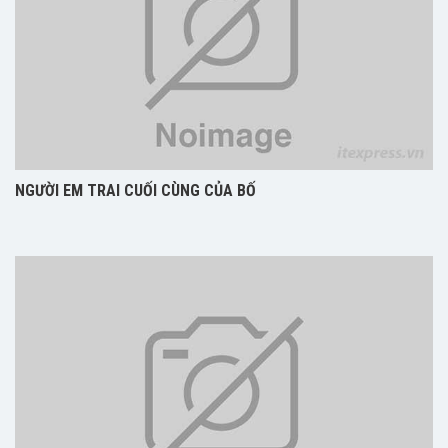
NGƯỜI EM TRAI CUỐI CÙNG CỦA BỐ