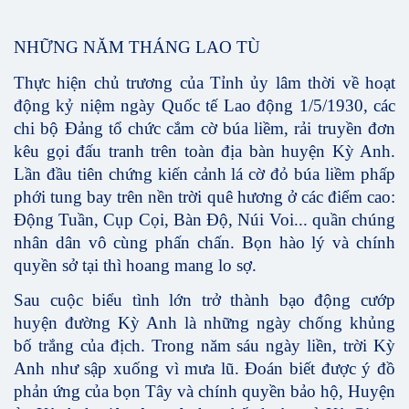
NHỮNG NĂM THÁNG LAO TÙ
Thực hiện chủ trương của Tỉnh ủy lâm thời về hoạt
động kỷ niệm ngày Quốc tế Lao động 1/5/1930, các
chi bộ Đảng tổ chức cắm cờ búa liềm, rải truyền đơn
kêu gọi đấu tranh trên toàn địa bàn huyện Kỳ Anh.
Lần đầu tiên chứng kiến cảnh lá cờ đỏ búa liềm phấp
phới tung bay trên nền trời quê hương ở các điểm cao:
Động Tuần, Cụp Cọi, Bàn Độ, Núi Voi... quần chúng
nhân dân vô cùng phấn chấn. Bọn hào lý và chính
quyền sở tại thì hoang mang lo sợ.
Sau cuộc biểu tình lớn trở thành bạo động cướp
huyện đường Kỳ Anh là những ngày chống khủng
bố trắng của địch. Trong năm sáu ngày liền, trời Kỳ
Anh như sập xuống vì mưa lũ. Đoán biết được ý đồ
phản ứng của bọn Tây và chính quyền bảo hộ, Huyện