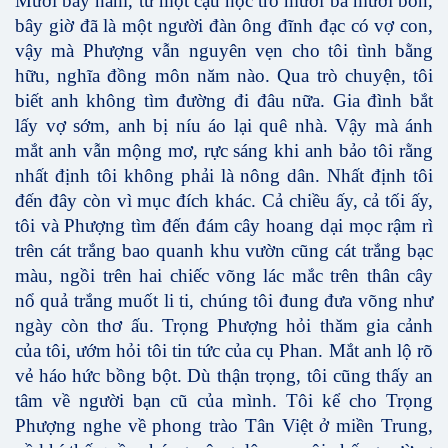
Mười bảy năm, từ một cậu học trò mười ba mười bốn,
bây giờ đã là một người đàn ông đĩnh đạc có vợ con,
vậy mà Phượng vẫn nguyên vẹn cho tôi tình bằng
hữu, nghĩa đồng môn năm nào. Qua trò chuyện, tôi
biết anh không tìm đường đi đâu nữa. Gia đình bắt
lấy vợ sớm, anh bị níu áo lại quê nhà. Vậy mà ánh
mắt anh vẫn mộng mơ, rực sáng khi anh bảo tôi rằng
nhất định tôi không phải là nông dân. Nhất định tôi
đến đây còn vì mục đích khác. Cả chiều ấy, cả tối ấy,
tôi và Phượng tìm đến đám cây hoang dại mọc rậm rì
trên cát trắng bao quanh khu vườn cũng cát trắng bạc
màu, ngồi trên hai chiếc võng lác mắc trên thân cây
nổ quả trắng muốt li ti, chúng tôi đung đưa võng như
ngày còn thơ ấu. Trọng Phượng hỏi thăm gia cảnh
của tôi, ướm hỏi tôi tin tức của cụ Phan. Mắt anh lộ rõ
vẻ háo hức bồng bột. Dù thận trọng, tôi cũng thấy an
tâm về người bạn cũ của mình. Tôi kể cho Trọng
Phượng nghe về phong trào Tân Việt ở miền Trung,