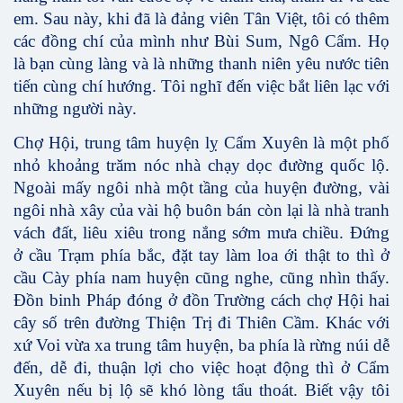
em. Sau này, khi đã là đảng viên Tân Việt, tôi có thêm
các đồng chí của mình như Bùi Sum, Ngô Cẩm. Họ
là bạn cùng làng và là những thanh niên yêu nước tiên
tiến cùng chí hướng. Tôi nghĩ đến việc bắt liên lạc với
những người này.
Chợ Hội, trung tâm huyện lỵ Cẩm Xuyên là một phố
nhỏ khoảng trăm nóc nhà chạy dọc đường quốc lộ.
Ngoài mấy ngôi nhà một tầng của huyện đường, vài
ngôi nhà xây của vài hộ buôn bán còn lại là nhà tranh
vách đất, liêu xiêu trong nắng sớm mưa chiều. Đứng
ở cầu Trạm phía bắc, đặt tay làm loa ới thật to thì ở
cầu Cày phía nam huyện cũng nghe, cũng nhìn thấy.
Đồn binh Pháp đóng ở đồn Trường cách chợ Hội hai
cây số trên đường Thiện Trị đi Thiên Cầm. Khác với
xứ Voi vừa xa trung tâm huyện, ba phía là rừng núi dễ
đến, dễ đi, thuận lợi cho việc hoạt động thì ở Cẩm
Xuyên nếu bị lộ sẽ khó lòng tẩu thoát. Biết vậy tôi