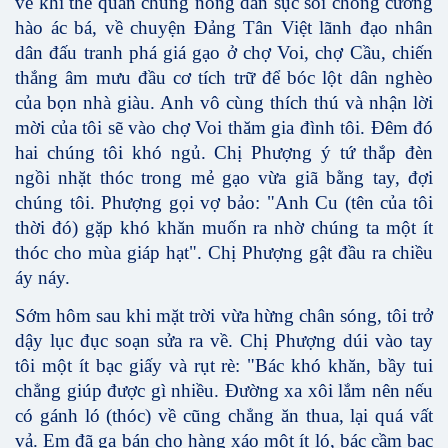
về khí thế quần chúng nông dân sục sôi chống cường
hào ác bá, về chuyện Đảng Tân Việt lãnh đạo nhân
dân đấu tranh phá giá gạo ở chợ Voi, chợ Cầu, chiến
thắng âm mưu đầu cơ tích trữ để bóc lột dân nghèo
của bọn nhà giàu. Anh vô cùng thích thú và nhận lời
mời của tôi sẽ vào chợ Voi thăm gia đình tôi. Đêm đó
hai chúng tôi khó ngủ. Chị Phượng ý tứ thắp đèn
ngồi nhặt thóc trong mẻ gạo vừa giã bằng tay, đợi
chúng tôi. Phượng gọi vợ bảo: "Anh Cu (tên của tôi
thời đó) gặp khó khăn muốn ra nhờ chúng ta một ít
thóc cho mùa giáp hạt". Chị Phượng gật đầu ra chiều
áy náy.
Sớm hôm sau khi mặt trời vừa hừng chân sóng, tôi trở
dậy lục đục soạn sửa ra về. Chị Phượng dúi vào tay
tôi một ít bạc giấy và rụt rè: "Bác khó khăn, bầy tui
chẳng giúp được gì nhiều. Đường xa xôi lắm nên nếu
có gánh ló (thóc) về cũng chẳng ăn thua, lại quá vất
vả. Em đã gạ bán cho hàng xáo một ít ló, bác cầm bạc