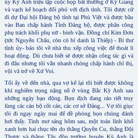
ủy Kỳ Anh triệu tập cuộc họp bất thường ở Kỳ Giang
và vạch kế hoạch đối phó với địch tình. Tôi được cử
đi dự Đại hội Đảng bộ tỉnh tại Phù Việt và được bầu
vào Ban chấp hành Tỉnh Đảng bộ, được phân công
phụ trách khối phụ nữ - binh vận. Đồng chí Kim Đơn
(tức Nguyễn Châu, còn có bí danh là Thiếp) - Bí thư
tỉnh ủy- bảo tôi về nhà thu xếp công việc để thoát li
hoạt động. Dù chưa biết sẽ được nhận công tác gì và
đi đâu nhưng tôi vẫn nhanh chóng chấp hành chỉ thị,
vội vã trở về Xứ Voi.
Tối ấy về đến nhà, qua vợ kể lại tôi biết được không
khí nghiêm trọng nặng nề ở vùng Bắc Kỳ Anh sau
những ngày bạo động. Bọn địch đang ráo riết truy
lùng các cán bộ cốt cán, các cơ sở Đảng... Vợ tôi giục
tôi đi ngay ngày mai để đề phòng bọn chúng đánh
hơi thấy. Tinh mơ sáng hôm sau, một toán lính khố
xanh hơn hai chục tên do thằng Quyền Cu, thằng Đội
Thược và thằng Tây đồn trưởng huyện Kỳ Anh là