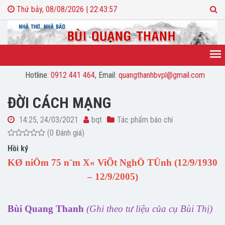
Thứ bảy, 08/08/2026 | 22:43:58
Hotline:
0912 441 464
, Email:
quangthanhbvpl@gmail.com
ĐỜI CÁCH MẠNG
14:25, 24/03/2021
bqt
Tác phẩm báo chí
(0 Đánh giá)
Hồi ký
KØ niÖm 75 n¨m X« ViÕt NghÖ TÜnh (12/9/1930
– 12/9/2005)
Bùi Quang Thanh
(Ghi theo tư liệu của cụ Bùi Thị)