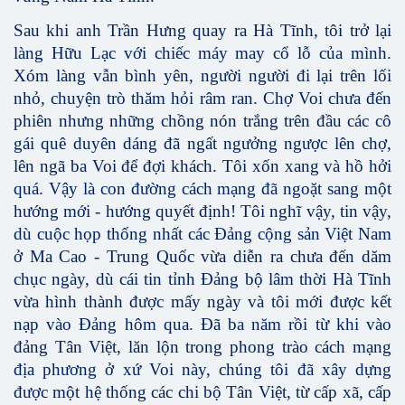
Sau khi anh Trần Hưng quay ra Hà Tĩnh, tôi trở lại
làng Hữu Lạc với chiếc máy may cổ lỗ của mình.
Xóm làng vẫn bình yên, người người đi lại trên lối
nhỏ, chuyện trò thăm hỏi râm ran. Chợ Voi chưa đến
phiên nhưng những chồng nón trắng trên đầu các cô
gái quê duyên dáng đã ngất ngưởng ngược lên chợ,
lên ngã ba Voi để đợi khách. Tôi xốn xang và hồ hởi
quá. Vậy là con đường cách mạng đã ngoặt sang một
hướng mới - hướng quyết định! Tôi nghĩ vậy, tin vậy,
dù cuộc họp thống nhất các Đảng cộng sản Việt Nam
ở Ma Cao - Trung Quốc vừa diễn ra chưa đến dăm
chục ngày, dù cái tin tỉnh Đảng bộ lâm thời Hà Tĩnh
vừa hình thành được mấy ngày và tôi mới được kết
nạp vào Đảng hôm qua. Đã ba năm rồi từ khi vào
đảng Tân Việt, lăn lộn trong phong trào cách mạng
địa phương ở xứ Voi này, chúng tôi đã xây dựng
được một hệ thống các chi bộ Tân Việt, từ cấp xã, cấp