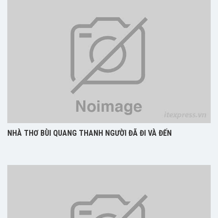
NHÀ THƠ BÙI QUANG THANH NGƯỜI ĐÃ ĐI VÀ ĐẾN