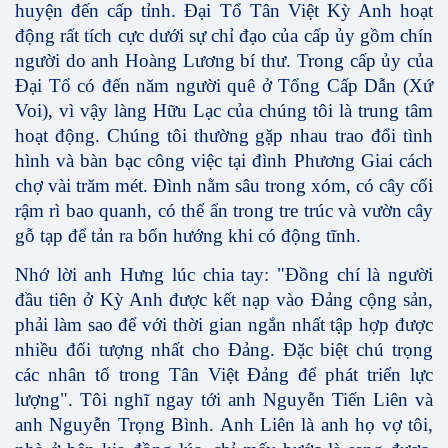
huyện đến cấp tỉnh. Đại Tổ Tân Việt Kỳ Anh hoạt
động rất tích cực dưới sự chỉ đạo của cấp ủy gồm chín
người do anh Hoàng Lương bí thư. Trong cấp ủy của
Đại Tổ có đến năm người quê ở Tổng Cấp Dẫn (Xứ
Voi), vì vậy làng Hữu Lạc của chúng tôi là trung tâm
hoạt động. Chúng tôi thường gặp nhau trao đổi tình
hình và bàn bạc công việc tại đình Phương Giai cách
chợ vài trăm mét. Đình nằm sâu trong xóm, có cây cối
rậm rì bao quanh, có thể ẩn trong tre trúc và vườn cây
gỗ tạp để tản ra bốn hướng khi có động tĩnh.
Nhớ lời anh Hưng lúc chia tay: "Đồng chí là người
đầu tiên ở Kỳ Anh được kết nạp vào Đảng cộng sản,
phải làm sao để với thời gian ngắn nhất tập hợp được
nhiều đối tượng nhất cho Đảng. Đặc biệt chú trọng
các nhân tố trong Tân Việt Đảng để phát triển lực
lượng". Tôi nghĩ ngay tới anh Nguyễn Tiến Liên và
anh Nguyễn Trọng Bình. Anh Liên là anh họ vợ tôi,