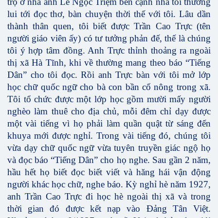
trọ ở nhà anh Lê Ngọc Triệm bên cạnh nhà tôi thường
lui tới đọc thơ, bàn chuyện thời thế với tôi. Lâu dần
thành thân quen, tôi biết được Trần Cao Trực (tên
người giáo viên ấy) có tư tưởng phản đế, thế là chúng
tôi ý hợp tâm đồng. Anh Trực thỉnh thoảng ra ngoài
thị xã Hà Tĩnh, khi về thường mang theo báo “Tiếng
Dân” cho tôi đọc. Rồi anh Trực bàn với tôi mở lớp
học chữ quốc ngữ cho bà con bần cố nông trong xã.
Tôi tổ chức được một lớp học gồm mười mấy người
nghèo làm thuê cho địa chủ, mỗi đêm chỉ dạy được
một vài tiếng vì họ phải làm quần quật từ sáng đến
khuya mới được nghỉ. Trong vài tiếng đó, chúng tôi
vừa dạy chữ quốc ngữ vừa tuyên truyền giác ngộ họ
và đọc báo “Tiếng Dân” cho họ nghe. Sau gần 2 năm,
hầu hết họ biết đọc biết viết và hăng hái vận động
người khác học chữ, nghe báo. Kỳ nghỉ hè năm 1927,
anh Trần Cao Trực đi học hè ngoài thị xã và trong
thời gian đó được kết nạp vào Đảng Tân Việt.