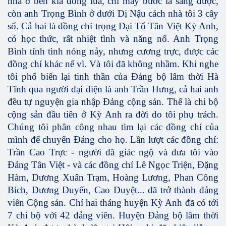
nhà ở bên kia đồng lúa, chỉ mấy bước là sang được,
còn anh Trọng Bình ở dưới Dị Nậu cách nhà tôi 3 cây
số. Cả hai là đồng chí trọng Đại Tổ Tân Việt Kỳ Anh,
có học thức, rất nhiệt tình và năng nổ. Anh Trọng
Bình tính tình nóng nảy, nhưng cương trực, được các
đồng chí khác nể vì. Và tôi đã không nhầm. Khi nghe
tôi phổ biến lại tinh thần của Đảng bộ lâm thời Hà
Tĩnh qua người đại diện là anh Trần Hưng, cả hai anh
đều tự nguyện gia nhập Đảng cộng sản. Thế là chi bộ
cộng sản đầu tiên ở Kỳ Anh ra đời do tôi phụ trách.
Chúng tôi phân công nhau tìm lại các đồng chí của
mình để chuyển Đảng cho họ. Lần lượt các đồng chí:
Trần Cao Trực - người đã giác ngộ và đưa tôi vào
Đảng Tân Việt - và các đồng chí Lê Ngọc Triện, Đặng
Hàm, Dương Xuân Trạm, Hoàng Lương, Phan Công
Bích, Dương Duyến, Cao Duyệt... đã trở thành đảng
viên Cộng sản. Chỉ hai tháng huyện Kỳ Anh đã có tới
7 chi bộ với 42 đảng viên. Huyện Đảng bộ lâm thời