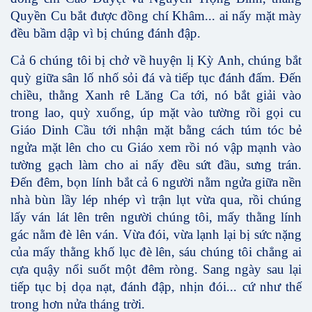
Quyền Cu bắt được đồng chí Khâm... ai nấy mặt mày
đều bầm dập vì bị chúng đánh đập.
Cả 6 chúng tôi bị chở về huyện lị Kỳ Anh, chúng bắt
quỳ giữa sân lố nhố sỏi đá và tiếp tục đánh đấm. Đến
chiều, thằng Xanh rê Lăng Ca tới, nó bắt giải vào
trong lao, quỳ xuống, úp mặt vào tường rồi gọi cu
Giáo Dinh Cầu tới nhận mặt bằng cách túm tóc bẻ
ngửa mặt lên cho cu Giáo xem rồi nó vập mạnh vào
tường gạch làm cho ai nấy đều sứt đầu, sưng trán.
Đến đêm, bọn lính bắt cả 6 người nằm ngửa giữa nền
nhà bùn lầy lép nhép vì trận lụt vừa qua, rồi chúng
lấy ván lát lên trên người chúng tôi, mấy thằng lính
gác nằm đè lên ván. Vừa đói, vừa lạnh lại bị sức nặng
của mấy thằng khố lục đè lên, sáu chúng tôi chẳng ai
cựa quậy nổi suốt một đêm ròng. Sang ngày sau lại
tiếp tục bị dọa nạt, đánh đập, nhịn đói... cứ như thế
trong hơn nửa tháng trời.