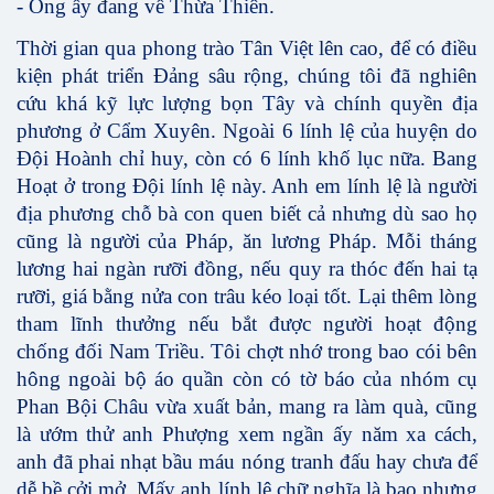
- Ông ấy đang về Thừa Thiên.
Thời gian qua phong trào Tân Việt lên cao, để có điều
kiện phát triển Đảng sâu rộng, chúng tôi đã nghiên
cứu khá kỹ lực lượng bọn Tây và chính quyền địa
phương ở Cẩm Xuyên. Ngoài 6 lính lệ của huyện do
Đội Hoành chỉ huy, còn có 6 lính khố lục nữa. Bang
Hoạt ở trong Đội lính lệ này. Anh em lính lệ là người
địa phương chỗ bà con quen biết cả nhưng dù sao họ
cũng là người của Pháp, ăn lương Pháp. Mỗi tháng
lương hai ngàn rưỡi đồng, nếu quy ra thóc đến hai tạ
rưỡi, giá bằng nửa con trâu kéo loại tốt. Lại thêm lòng
tham lĩnh thưởng nếu bắt được người hoạt động
chống đối Nam Triều. Tôi chợt nhớ trong bao cói bên
hông ngoài bộ áo quần còn có tờ báo của nhóm cụ
Phan Bội Châu vừa xuất bản, mang ra làm quà, cũng
là ướm thử anh Phượng xem ngần ấy năm xa cách,
anh đã phai nhạt bầu máu nóng tranh đấu hay chưa để
dễ bề cởi mở. Mấy anh lính lệ chữ nghĩa là bao nhưng