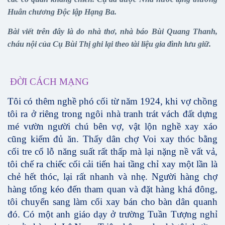
Huân chương Độc lập Hạng Ba.
Bài viết trên đây là do nhà thơ, nhà báo Bùi Quang Thanh,
cháu nội của Cụ Bùi Thị ghi lại theo tài liệu gia đình lưu giữ.
ĐỜI CÁCH MẠNG
Tôi có thêm nghề phó cối từ năm 1924, khi vợ chồng
tôi ra ở riêng trong ngôi nhà tranh trát vách đất dựng
mé vườn người chú bên vợ, vật lộn nghề xay xáo
cũng kiếm đủ ăn. Thấy dân chợ Voi xay thóc bằng
cối tre cổ lỗ năng suất rất thấp mà lại nặng nề vất vả,
tôi chế ra chiếc cối cải tiến hai tầng chỉ xay một lần là
chẻ hết thóc, lại rất nhanh và nhẹ. Người hàng chợ
hàng tổng kéo đến tham quan và đặt hàng khá đông,
tôi chuyển sang làm cối xay bán cho bàn dân quanh
đó. Có một anh giáo dạy ở trường Tuần Tượng nghỉ