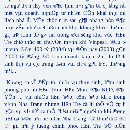
sè ng­ư d©n lÊy ven ®¶o lµm n¬i g¨m bÌ c¸ lång råi
mét vµi doanh nghiÖp tư­ nh©n ®Õn khai th¸c du
lÞch nhá lÎ. MÊy chôc n¨m sau gi¶i phãng hßn ®¶o
nµy vÉn như mét hßn cuéi kh« kh«ng khèc ch­ưa cã
gi¸ trÞ kinh tÕ g× lín trong ®êi sèng khu vùc. Hßn
Tre chØ thùc sù chuyÓn m×nh khi Vinpearl ®Çu t­
ư vµo ®©y 400 t
ỷ
(2004) vµ ®Õn nay
(2008)
gÇn
2.000 t
ỷ
®ång ®Ó kinh doanh kh¸ch s¹n, du lÞch
sinh th¸i vµ c¸c trung t©m vui ch¬i gi¶i trÝ, thư­¬ng
m¹i...
Kh«ng cã vÎ ®Ñp tù nhiªn vµ thñy sinh, l©m sinh
phong phó nh­ Hßn T»m, Hßn Mun, ®¶o KhØ, ®¶o
YÕn ... vµ nhiÒu hßn ®¶o, côm ®¶o kh¸c trong
vÞnh Nha Trang nh­ưng Hßn Tre cã lîi thÕ vÒ
cự li
gÇn vµ vÞ trÝ cã thÓ “b¾t m¾t” ng­ưêi ta khi ®øng
bÊt cø ®©u trªn bê biÓn Nha Trang. Cã lÏ ­uư thÕ ®ã
®· gîi nªn ý t­ưëng chinh phôc Hßn Tre ®Ó biÕn