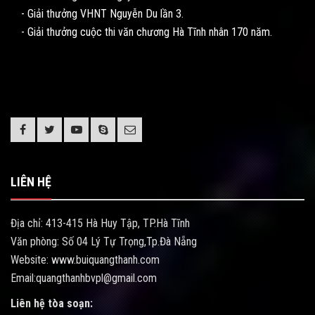
- Giải thưởng VHNT Nguyễn Du lần 3.
- Giải thưởng cuộc thi văn chương Hà Tĩnh nhân 170 năm.
LIÊN HỆ
Địa chỉ: 413-415 Hà Huy Tập, TP.Hà Tĩnh
Văn phòng: Số 04 Lý Tự Trọng,Tp.Đà Nẵng
Website: www.buiquangthanh.com
Email:quangthanhbvpl@gmail.com
Liên hệ tòa soạn: