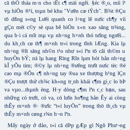
cã thÓ tháa m·n cho tÊt c¶ mäi ng­êi. §éc ®¸o, míi l¹
vµ hiÖn ®¹i, toµn bé khu "Vư­ên cæ tÝch". B¾t ®Çu
tõ dßng s«ng Lư­êi quanh co l÷ng lê n­ưíc ch¶y víi
gÇn mét c©y sè qua bê biÓn x«n xao sãng tr¾ng,
qua b·i cá m­ît mµ vµ nh÷ng h×nh thó tư­îng ngưêi...
du kh¸ch cø th¶ m×nh tr«i trong t
ĩ
nh l
Æ
ng.
Kia l
µ
nh
÷
ng
®î
t s
ã
ng nh
©
n t
¹
o như
s
«
i l
ª
n t
õ
c
â
i th
©
m u
huy
Ò
n b
Ý
; n
ä
l
µ
hang R
ï
ng R
î
n l
µ
m h
ó
t h
å
n nh
÷
ng
kÎ yÕu tim; ®©y lµ nh÷ng ®­ưêng tr­ưît nư­íc tèc ®é
cao mµ ®Õn c¶ nh÷ng tay ®ua xe thượng
h¹ng lÇn
®Çu
trượt thử
ch¾c kh«ng tr¸nh khái c¶m gi¸c lo bÞ
va vµo...thµnh èng. H·y dòng c¶m lªn c¸c b
ạ
n, sau
nh
ữ
ng có tr­ưît, có va, có l­ưîn ho¶ng hån Êy ai còng
thÊy m×nh ®· ®ư­îc “t«i luyÖn” trong thö th¸ch vµ
thÊy m×nh cøng r¾n h¬n lªn.
M
ấy ngày ở đảo
, t«i cã dÞp gÆp gì Ng
Ph­ư¬ng
ô