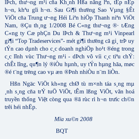
lÞch, th­ư¬ng m¹i cña Kh¸nh Hßa nãng lªn, tÊp nËp
h¬n, khªu gîi h¬n. Sau Gi¶i th­ưëng Sao Vµng §Êt
ViÖt cña Trung ­ư¬ng Héi Liªn hiÖp Thanh niªn ViÖt
Nam, ®Çu th¸ng 1/2008 Bé C«ng th­ư¬ng ®· tÆng
C«ng ty Cæ phÇn Du lÞch & Th­ư¬ng m¹i Vinpearl
gi¶i “Top Tradeservices”- mét gi¶i thư­ëng cã gi¸ trÞ uy
tÝn cao dµnh cho c¸c doanh nghiÖp ho¹t ®éng trong
c¸c l
ĩ
nh v
ù
c Th
­ư¬
ng m
¹
i - d
Þ
ch v
ô
v
í
i c
¸
c ti
ª
u ch
Ý
:
ch
Ê
t l
­î
ng, qu
¶
n lý ®iÒu hµnh, uy tÝn hµng hãa, møc
®é t¨ng tr­ëng cao vµ æn ®Þnh nhiÒu n¨m liÒn.
Hßn Ngäc ViÖt kh«ng chØ tù m×nh táa s¸ng mµ
¸nh s¸ng cña trÝ tuÖ ViÖt, tÊm lßng ViÖt,
văn hoá
truyền thống Việt
còng qua ®ã rùc rì h¬n tr­ưíc ch©n
trêi héi nhËp.
Mïa xu©n 2008
BQT