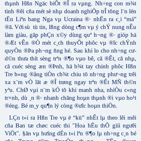
thµnh Hßn Ngäc biÕt ®Î ra vµng. Nh÷ng con m¾t
tinh ®êi cña mét sè nhµ doanh nghiÖp trÎ tõng l¨n lén
tËn Liªn bang Nga vµ Ucraina ®· nhËn ra c¸i “má”
®ã
Với
sù tù tin, lßng dòng c¶m vµ ý chÝ nung nÊu
.
làm giàu
gãp phÇn x©y dùng quª h­¬ng ®· gióp hä
,
®Æt vÊn ®Ò mét c¸ch thuyÕt phôc vµ ®­îc chÝnh
quyÒn ®Þa ph­¬ng ñng hé. Sau khi lo cho nh÷ng cư­
d©n thưa thít sèng trªn ®¶o vµo bê, cã ®Êt, cã nhµ,
cã cuéc sèng æn ®Þnh, hä b¾t tay chinh phôc Hßn
Tre b»ng ®ång tiÒn ch¾t chiu tõ nh÷ng ph­ư¬ng trêi
xa x¨m vÒ lãt æ ®Î trøng ngay trªn ®Êt MÑ th©n
yªu. ChØ vµi n¨m kÓ tõ khi manh nha, nhiÒu c«ng
tr×nh, dù ¸n ®· nhanh chãng hoµn thµnh ®i vµo ho¹t
®éng. Bé m¸y qu¶n lý còng ®­ưîc hoµn thiÖn.
LÇn t«i ra Hßn Tre vµ ë “kü” nhÊt lµ theo lêi mêi
cña Ban tæ chøc cuéc thi "Hoa hËu thÕ giíi ng­ưêi
ViÖt". §ãn vµ hưíng dÉn t«i lªn ®¶o lµ nh÷ng c¸n bé