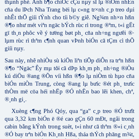
thµnh phè. Anh b¶o chiÕc cÇu nµy sÏ lµ ®iÓm nhÊn
cña du lÞch Nha Trang bëi lµ c«ng tr×nh c¸p treo dµi
nhÊt thÕ giíi tÝnh cho tíi b©y giê. Ng¾m nh×n hßn
®¶o như mét viªn ngäc bÝch rùc rì trong ®ªm, t«i gËt
gï th¸n phôc về ý t­ưëng bøt ph¸ cña nh÷ng ngư­êi ®·
lµm rùc rì thªm c¶nh quan vÞnh biÓn cã tÇm cì thÕ
giíi nµy.
Sau
n
à
y
, nh
ê
nhi
Ò
u s
ù
ki
Ö
n li
ª
n ti
Õ
p di
Ô
n ra tr
ª
n h
ß
n
®¶
o
“
Ng
ä
c
”
Ê
y m
µ
t
c
ã
d
Þ
p kh
¸
m ph
¸
nh
÷
ng
®
i
Ò
u
ôi
k
ú
di
Ö
u
®
ang
®Õ
n v
í
i h
ß
n
®¶
o l
µ
ni
Ò
m tù hµo cña
biÓn miÒn Trung, còng ®ang lµ bưíc ®ét ph¸ trư­íc
thÒm më cöa héi nhËp ®Ó nhËn bao lêi khen, chª,
®¸nh gi¸.
Xuèng c¶ng Phó Qóy, qua “ga” c¸p treo ®Ó tr­ưît
qua 3,32 km biÓn ë ®é cao gÇn 60 mÐt, ngåi trong
cabin
b
ằ
ng
kÝnh trong suèt, t«i như­ cã thªm ®«i c¸nh
®Ó bay trªn biÓn Kh¸nh Hßa, tháa thÝch phãng m¾t,