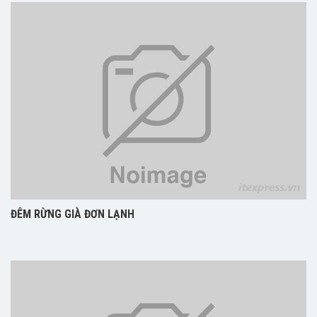
ĐÊM RỪNG GIÀ ĐƠN LẠNH