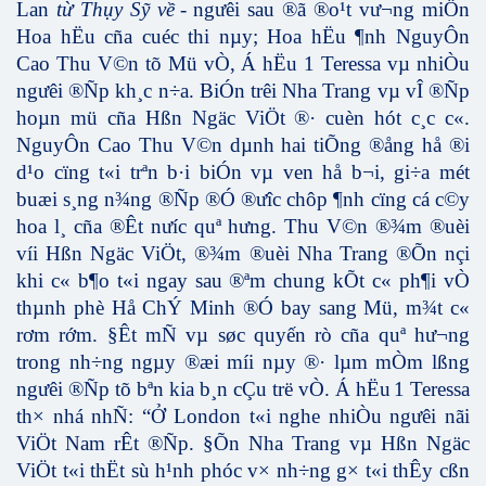
Lan
từ Thụy Sỹ về
- ngư­êi sau ®ã ®o¹t v­ư¬ng miÖn
Hoa hËu cña cuéc thi nµy; Hoa hËu ¶nh NguyÔn
Cao Thu V©n tõ Mü vÒ,
Á
hËu 1 Teressa vµ nhiÒu
ng­ưêi ®Ñp kh¸c n÷a. BiÓn trêi Nha Trang vµ vÎ ®Ñp
hoµn mü cña Hßn Ngäc ViÖt ®· cuèn hót c¸c c«.
NguyÔn Cao Thu V©n dµnh hai tiÕng ®ång hå ®i
d¹o cïng t«i trªn b·i biÓn vµ ven hå b¬i, gi÷a mét
buæi s¸ng n¾ng ®Ñp ®Ó ®­ưîc chôp ¶nh cïng cá c©y
hoa l¸ cña ®Êt nưíc quª h­ưng. Thu V©n ®¾m ®uèi
víi Hßn Ngäc ViÖt, ®¾m ®uèi Nha Trang ®Õn nçi
khi c« b¶o t«i ngay sau ®ªm chung kÕt c« ph¶i vÒ
thµnh phè Hå ChÝ Minh ®Ó bay sang Mü, m¾t c«
rơm rớm
. §Êt mÑ vµ søc quyến rò cña quª hư­¬ng
trong nh÷ng ngµy ®æi míi nµy ®· lµm mÒm lßng
ng­ưêi ®Ñp tõ bªn kia b¸n cÇu trë vÒ.
Á
hËu
1 Teressa
th× nhá nhÑ: “
Ở
London t«i nghe nhiÒu ng­ưêi nãi
ViÖt Nam rÊt ®Ñp. §Õn Nha Trang vµ Hßn Ngäc
ViÖt t«i thËt sù h¹nh phóc v× nh÷ng g× t«i thÊy cßn