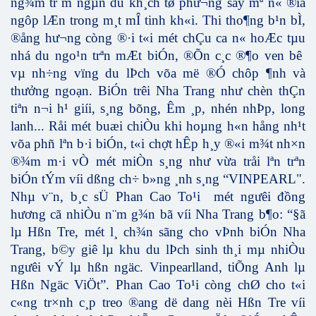
ng¾m tr¨m ngµn du kh¸ch tø phư­¬ng say mª n« ®ïa
ngôp lÆn trong m¸t mÎ tinh kh«i. Thi tho¶ng b¹n bÌ,
®ång h­ư¬ng còng ®·i t«i mét chÇu ca n« hoÆc tµu
nhá du ngo¹n trªn mÆt biÓn, ®Õn c¸c ®¶o ven bê
vµ nh÷ng vïng du lÞch võa më ®Ó chôp ¶nh và
thưởng ngoạn. BiÓn trêi Nha Trang như­ chèn thÇn
tiªn n¬i h¹ giíi, s¸ng bõng, Êm ¸p, nhén nhÞp, long
lanh... Råi mét buæi chiÒu khi hoµng h«n hång nh¹t
võa phñ lªn b·i biÓn, t«i chợt hÊp h¸y ®«i m¾t nh×n
®¾m m·i vÒ mét miÒn s¸ng như vừa tråi lªn trªn
biÓn tÝm víi dßng ch÷ b»ng ¸nh s¸ng “VINPEARL".
Nhµ v¨n, b¸c sÜ Phan Cao To¹i mét ng­ưêi đồng
hương cã nhiÒu n¨m g¾n bã víi Nha Trang b¶o: “§ã
lµ Hßn Tre, mét l¸ ch¾n sãng cho vÞnh biÓn Nha
Trang, b©y giê lµ khu du lÞch sinh th¸i mµ nhiÒu
ngư­êi vÝ lµ hßn ngäc. Vinpearlland, tiÕng Anh lµ
Hßn Ngäc ViÖt”. Phan Cao To¹i còng chØ cho t«i
c«ng tr×nh c¸p treo ®ang dë dang nèi Hßn Tre víi