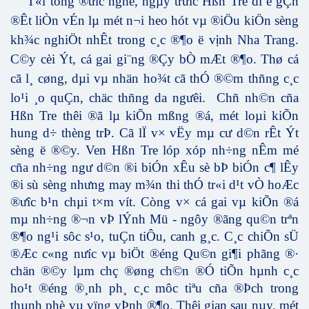
T«i tõng ®­ưîc nghe, ngµy tr­ưíc Hßn Tre dï ë gÇn
®Êt liÒn vÉn lµ mét n¬i heo hót vµ ®iÖu kiÖn sèng
kh¾c nghiÖt nhÊt trong c¸c ®¶o ë v
nh Nha Trang.
ị
C©y cèi Ýt, cá gai gi¨ng ®Çy bÒ mÆt ®¶o. Thø cá
cã l¸ cøng, dµi vµ nhän ho¾t cã thÓ ®©m thñng c¸c
lo¹i ¸o quÇn, chäc thñng da ng­ưêi.
Chñ nh©n cña
Hßn Tre thêi ®ã lµ kiÕn mßng ®á, mét loµi kiÕn
hung d÷ thèng trÞ. Cã lÏ v× vËy mµ cư­ d©n rÊt Ýt
sèng ë ®©y. Ven Hßn Tre lóp xóp nh÷ng nÊm mé
cña nh÷ng ngư­ d©n ®i biÓn xÊu sè bÞ biÓn c¶ lÊy
®i sù sèng như­ng may m¾n thi thÓ tr«i d¹t vÒ hoÆc
®­ưîc b¹n chµi t×m vít. Còng v× cá gai vµ kiÕn ®á
mµ nh÷ng ®¬n vÞ lÝnh Mü - ngôy ®ãng qu©n trªn
®¶o ng¹i sôc s¹o, tuÇn tiÔu, canh g¸c. C¸c chiÕn sÜ
®Æc c«ng nưíc vµ biÖt ®éng Qu©n gi¶i phãng ®·
chän ®©y lµm chç ®øng ch©n ®Ó tiÕn hµnh c¸c
ho¹t ®éng ®¸nh ph¸ c¸c môc tiªu cña ®Þch trong
thµnh phè vµ vïng vÞnh ®¶o. Thêi gian sau nµy, mét