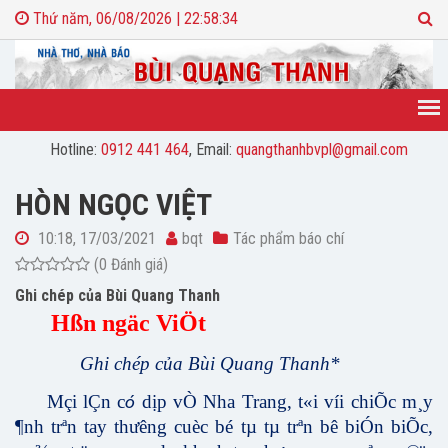
Thứ năm, 06/08/2026 | 22:58:34
Hotline:
0912 441 464
, Email:
quangthanhbvpl@gmail.com
HÒN NGỌC VIỆT
10:18, 17/03/2021
bqt
Tác phẩm báo chí
(0 Đánh giá)
Ghi chép của Bùi Quang Thanh
Hßn ngäc ViÖt
Ghi
ch
é
p của B
ùi
Quang Thanh*
Mçi lÇn c
d
ị
p vÒ Nha Trang, t«i víi chiÕc m¸y
ó
¶nh trªn tay thư­êng cuèc bé tµ tµ trªn bê biÓn biÕc,