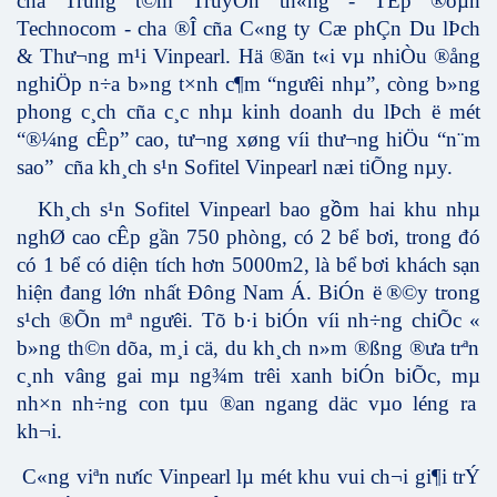
cña Trung t©m TruyÒn th«ng - TËp ®oµn
Technocom - cha ®Î cña C«ng ty Cæ phÇn Du lÞch
& Thư­¬ng m¹i Vinpearl. Hä ®ãn t«i vµ nhiÒu ®ång
nghiÖp n÷a b»ng t×nh c¶m “ng­ưêi nhµ”, còng b»ng
phong c¸ch cña c¸c nhµ kinh doanh du lÞch ë mét
“®¼ng cÊp” cao, t­ư¬ng xøng víi th­ư¬ng hiÖu “n¨m
sao” cña kh¸ch s¹n Sofitel Vinpearl næi tiÕng nµy.
Kh¸ch s¹n Sofitel Vinpearl bao g
ồ
m hai khu nhµ
nghØ cao cÊp
gần 750 phòng, có 2 bể bơi, trong đó
có 1 bể có diện tích hơn 5000m2, là bể bơi khách sạn
hiện đang lớn nhất Đông Nam Á.
Bi
Ó
n
ë
®©
y trong
s
¹
ch
®Õ
n m
ª
ngư
­ê
i. T
õ
b
·
i bi
Ó
n v
í
i nh
÷
ng chi
Õ
c
«
b
»
ng th
©
n d
õ
a, m
¸
i c
ä
, du kh
¸
ch n
»
m
®ß
ng
®ư­
a tr
ª
n
c
¸
nh v
â
ng gai m
µ
ng
¾
m tr
ê
i xanh bi
Ó
n bi
Õ
c, m
µ
nh
×
n nh
÷
ng con t
µ
u
®
an ngang d
ä
c v
µ
o l
é
ng ra
kh
¬
i.
C«ng viªn n­ưíc Vinpearl lµ mét khu vui ch¬i gi¶i trÝ