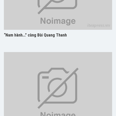
“Nam hành...” cùng Bùi Quang Thanh