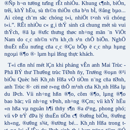
®Ñp h¬n tưëng tưîng rÊt nhiÒu. Khung c¶nh, biÓn,
trêi, khÝ hËu, sù th©n thiÖn cña b¹n bÌ, ®ång bµo...
Ai còng ch¨m sãc chóng t«i, nhiÖt t×nh víi chóng
t«i.”. RÊt nhiÒu c« g¸i thÝ sinh cã chung mét sù vui
thÝch, ®ã lµ ®­ưîc th­ưng thøc nh÷ng mãn ¨n ViÖt
Nam do c¸c nh©n viªn kh¸ch s¹n chÕ biÕn. NghÖ
thuËt nÊu nư­íng cña c¸c ®Çu bÕp ë c¸c nhµ hµng
ngoµi ®¶o ®· lµm hµi lßng
thực khách.
T«i cßn nhí mét lÇn khi pháng vÊn anh Mai Trùc -
Phã BÝ th­ư Thư­êng trùc TØnh ñy, Trư­ëng ®oµn ®¹i
biÓu Quèc héi Kh¸nh Hßa vÒ tiÒm n¨ng cña tØnh,
anh Trùc ®· cëi më r»ng thÕ m¹nh cña Kh¸nh Hßa lµ
du lÞch. Víi nh÷ng hßn ®¶o, côm ®¶o, lµng ®¶o
bao bäc; víi nh÷ng vÞnh, nh÷ng ®Çm; víi khÝ hËu
«n hßa vµ nguån h¶i thñy s¶n ®a d¹ng, phong phó;
víi vÞ trÝ đÞa lý thuËn tiÖn c¶ ®ư­êng biÓn, ®­ưêng
kh«ng, ®ưêng s¾t, ®­ường bé... Kh¸nh Hßa trong t­