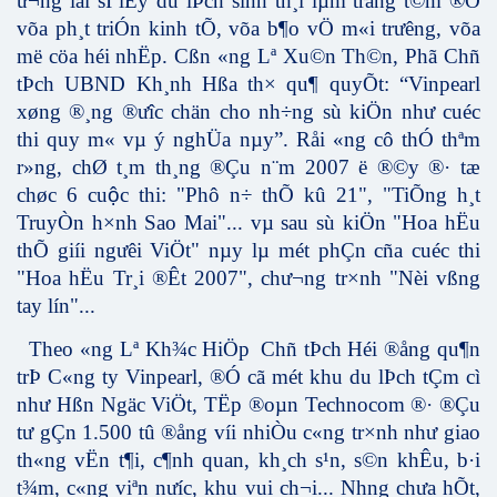
ư¬ng lai sÏ lÊy du lÞch sinh th¸i lµm träng t©m ®Ó
võa ph¸t triÓn kinh tÕ, võa b¶o vÖ m«i tr­ưêng, võa
më cöa héi nhËp. Cßn «ng Lª Xu©n Th©n, Phã Chñ
tÞch UBND Kh¸nh Hßa th× qu¶ quyÕt: “Vinpearl
xøng ®¸ng ®ưîc chän cho nh÷ng sù kiÖn như­ cuéc
thi quy m« vµ ý nghÜa nµy”. Råi «ng cô thÓ thªm
r»ng, chØ t¸m th¸ng ®Çu n¨m 2007 ë ®©y ®· tæ
chøc 6 cu
ộ
c thi: "Phô n÷ thÕ kû 21", "TiÕng h¸t
TruyÒn h×nh Sao Mai"... vµ sau sù kiÖn "Hoa hËu
thÕ giíi ng­ưêi ViÖt" nµy lµ mét phÇn cña cuéc thi
"Hoa hËu Tr¸i ®Êt 2007", ch­ư¬ng tr×nh "Nèi vßng
tay lín"...
Theo «ng Lª Kh¾c HiÖp
Chñ tÞch Héi ®ång qu¶n
trÞ C«ng ty Vinpearl, ®Ó cã mét khu du lÞch tÇm cì
như­ Hßn Ngäc ViÖt, TËp ®oµn Technocom ®· ®Çu
tư gÇn 1.500 tû ®ång víi nhiÒu c«ng tr×nh như­ giao
th«ng vËn t¶i, c¶nh quan, kh¸ch s¹n, s©n khÊu, b·i
t¾m, c«ng viªn n­ưíc, khu vui ch¬i... Nh­ng ch­ưa hÕt,