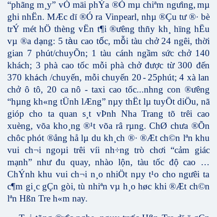
“phãng m¸y” vÒ mäi phÝa ®Ó mµ chiªm ngưìng,
mµ
ghi nhËn. MÆc dï ®Ó ra Vinpearl, nhµ ®Çu tư­ ®· bè
trÝ mét hÖ thèng vËn t¶i ®­ưêng thñy kh¸ hïng hËu
vµ ®a d
ng: 5 t
à
u cao t
ố
c, m
ỗ
i t
à
u ch
ở
24 ng­êi, th
ờ
i
ạ
gian 7 ph
t/chuyÕn; 1
tàu cánh ngầm s
ức
ch
ở
140
ú
khách; 3 phà cao
tốc
mỗi phà chở được từ 300 đến
370 kh
ch /
chuyến, mỗi chuyến 20
-
25phút; 4 xà lan
á
chở ô tô, 20 ca
nô - taxi cao tốc...
nh­ng con ®ư­êng
“hµng kh«ng tÜnh lÆng” nµy thËt lµ tuyÖt diÖu, nã
gióp cho ta quan s¸t vÞnh Nha Trang tõ trêi cao
xuèng, võa kho¸ng ®¹t võa râ rµng. ChØ ch­ưa ®Õn
chôc phót ®ång hå lµ du kh¸ch ®· ®Æt ch©n lªn khu
vui ch¬i ngoµi trêi víi nh÷ng
tr
ò
chơi “cảm giác
mạnh” như đu quay, nhào lộn, tàu tốc độ
cao
…
Ch
Ý
nh khu vui ch
¬
i n
¸
o nhi
Ö
t n
µ
y t
¹
o cho ngư
ê
i ta
c
¶
m gi
¸
c g
Ç
n g
ò
i, t
ù
nhi
ª
n v
µ
h
¸
o h
ø
c khi
®Æ
t ch
©
n
l
ª
n H
ß
n Tre h
«
m nay.