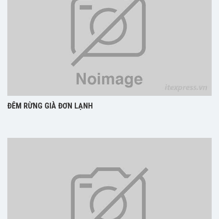
ĐÊM RỪNG GIÀ ĐƠN LẠNH