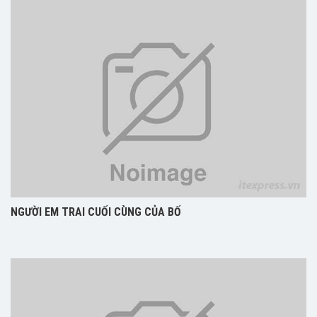
NGƯỜI EM TRAI CUỐI CÙNG CỦA BỐ