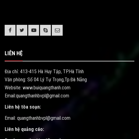
LIÊN HỆ
Địa chỉ: 413-415 Hà Huy Tập, TP.Hà Tĩnh
Văn phòng: Số 04 Lý Tự Trọng,Tp.Đà Nẵng
Website: www.buiquangthanh.com
Email:quangthanhbvpl@gmail.com
Liên hệ tòa soạn:
Email: quangthanhbvpl@gmail.com
Liên hệ quảng cáo: