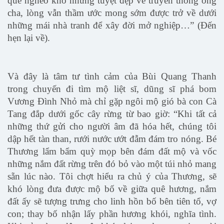
quê nghèo khó nhưng tuyệt đẹp về truyền thống ông
cha, lòng vẫn thầm ước mong sớm được trở về dưới
những mái nhà tranh để xây đời mở nghiệp…” (Đến
hẹn lại về).
Và đây là tâm tư tình cảm của Bùi Quang Thanh
trong chuyến đi tìm mộ liệt sĩ, dũng sĩ phá bom
Vương Đình Nhỏ mà chỉ gặp ngôi mộ gió bà con Cà
Tang đắp dưới gốc cây rừng từ bao giờ: “Khi tất cả
những thứ gửi cho người âm đã hóa hết, chúng tôi
dập hết tàn than, rưới nước ướt đẫm đám tro nóng. Bé
Thương lẩm bẩm quỳ mọp bên đám đất mộ và vốc
những nắm đất rừng trên đó bỏ vào một túi nhỏ mang
sẵn lúc nào. Tôi chợt hiểu ra chủ ý của Thương, sẽ
khó lòng đưa được mộ bố về giữa quê hương, nắm
đất ấy sẽ tượng trưng cho linh hồn bố bên tiên tổ, vợ
con; thay bố nhận lấy phần hương khói, nghĩa tình.