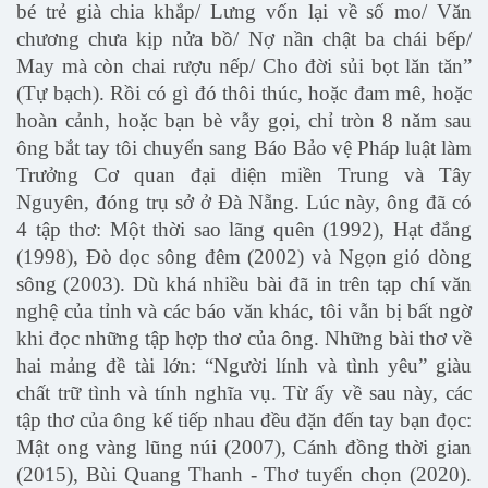
bé trẻ già chia khắp/ Lưng vốn lại về số mo/ Văn
chương chưa kịp nửa bồ/ Nợ nần chật ba chái bếp/
May mà còn chai rượu nếp/ Cho đời sủi bọt lăn tăn”
(Tự bạch). Rồi có gì đó thôi thúc, hoặc đam mê, hoặc
hoàn cảnh, hoặc bạn bè vẫy gọi, chỉ tròn 8 năm sau
ông bắt tay tôi chuyển sang Báo Bảo vệ Pháp luật làm
Trưởng Cơ quan đại diện miền Trung và Tây
Nguyên, đóng trụ sở ở Đà Nẵng. Lúc này, ông đã có
4 tập thơ: Một thời sao lãng quên (1992), Hạt đắng
(1998), Đò dọc sông đêm (2002) và Ngọn gió dòng
sông (2003). Dù khá nhiều bài đã in trên tạp chí văn
nghệ của tỉnh và các báo văn khác, tôi vẫn bị bất ngờ
khi đọc những tập hợp thơ của ông. Những bài thơ về
hai mảng đề tài lớn: “Người lính và tình yêu” giàu
chất trữ tình và tính nghĩa vụ. Từ ấy về sau này, các
tập thơ của ông kế tiếp nhau đều đặn đến tay bạn đọc:
Mật ong vàng lũng núi (2007), Cánh đồng thời gian
(2015), Bùi Quang Thanh - Thơ tuyển chọn (2020).