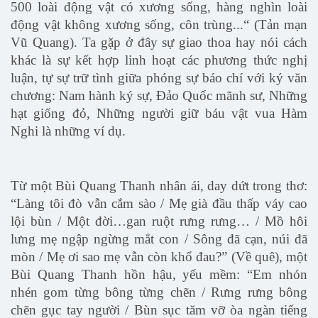
500 loài động vật có xương sống, hàng nghìn loài
động vật không xương sống, côn trùng...“ (Tản mạn
Vũ Quang). Ta gặp ở đây sự giao thoa hay nói cách
khác là sự kết hợp linh hoạt các phương thức nghị
luận, tự sự trữ tình giữa phóng sự báo chí với ký văn
chương: Nam hành ký sự, Đảo Quốc mãnh sư, Những
hạt giống đỏ, Những người giữ báu vật vua Hàm
Nghi là những ví dụ.
Từ một Bùi Quang Thanh nhân ái, day dứt trong thơ:
“Làng tôi đò vẫn cắm sào / Mẹ già đầu thấp váy cao
lội bùn / Một đời…gan ruột rưng rưng… / Mồ hôi
lưng mẹ ngập ngừng mắt con / Sông đã cạn, núi đã
mòn / Mẹ ơi sao mẹ vẫn còn khổ đau?” (Về quê), một
Bùi Quang Thanh hồn hậu, yếu mềm: “Em nhón
nhén gom từng bông từng chẽn / Rưng rưng bông
chẽn gục tay người / Bùn sục tăm vỡ òa ngàn tiếng