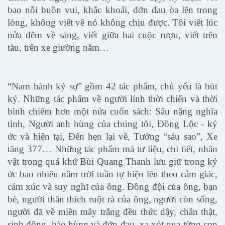
bao nỗi buồn vui, khắc khoải, đớn đau òa lên trong
lòng, không viết về nó không chịu được. Tôi viết lúc
nửa đêm về sáng, viết giữa hai cuộc rượu, viết trên
tàu, trên xe giường nằm…
“Nam hành ký sự” gồm 42 tác phẩm, chủ yếu là bút
ký. Những tác phẩm về người lính thời chiến và thời
bình chiếm hơn một nửa cuốn sách: Sâu nặng nghĩa
tình, Người anh hùng của chúng tôi, Đồng Lộc - ký
ức và hiện tại, Đến hẹn lại về, Tướng “sáu sao”, Xe
tăng 377… Những tác phẩm mà tư liệu, chi tiết, nhân
vật trong quá khứ Bùi Quang Thanh lưu giữ trong ký
ức bao nhiêu năm trời tuần tự hiện lên theo cảm giác,
cảm xúc và suy nghĩ của ông. Đồng đội của ông, bạn
bè, người thân thích ruột rà của ông, người còn sống,
người đã về miền mây trắng đều thức dậy, chân thật,
sinh động, hào hùng và đớn đau, xa xót qua từng con