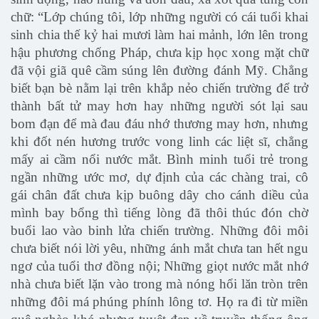
chữ: “Lớp chúng tôi, lớp những người có cái tuổi khai
sinh chia thế kỷ hai mươi làm hai mảnh, lớn lên trong
hậu phương chống Pháp, chưa kịp học xong mặt chữ
đã vội giã quê cầm súng lên đường đánh Mỹ. Chẳng
biết bạn bè nằm lại trên khắp nẻo chiến trường để trở
thành bất tử may hơn hay những người sót lại sau
bom đạn để mà đau đáu nhớ thương may hơn, nhưng
khi đốt nén hương trước vong linh các liệt sĩ, chẳng
mấy ai cầm nổi nước mắt. Bình minh tuổi trẻ trong
ngần những ước mơ, dự định của các chàng trai, cô
gái chân đất chưa kịp buông dây cho cánh diều của
mình bay bổng thì tiếng lòng đã thôi thúc đón chờ
buổi lao vào binh lửa chiến trường. Những đôi môi
chưa biết nói lời yêu, những ánh mắt chưa tan hết ngu
ngơ của tuổi thơ đồng nội; Những giọt nước mắt nhớ
nhà chưa biết lặn vào trong mà nóng hổi lăn tròn trên
những đôi má phúng phính lông tơ. Họ ra đi từ miền