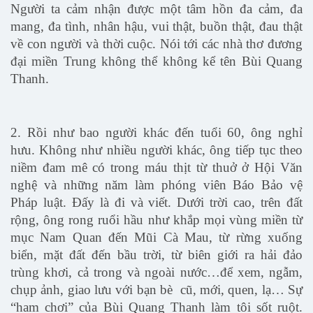
Người ta cảm nhận được một tâm hồn đa cảm, đa
mang, đa tình, nhân hậu, vui thật, buồn thật, đau thật
về con người và thời cuộc. Nói tới các nhà thơ đương
đại miền Trung không thể không kể tên Bùi Quang
Thanh.
2. Rồi như bao người khác đến tuổi 60, ông nghỉ
hưu. Không như nhiều người khác, ông tiếp tục theo
niềm đam mê có trong máu thịt từ thuở ở Hội Văn
nghệ và những năm làm phóng viên Báo Bảo vệ
Pháp luật. Đấy là đi và viết. Dưới trời cao, trên đất
rộng, ông rong ruổi hầu như khắp mọi vùng miền từ
mục Nam Quan đến Mũi Cà Mau, từ rừng xuống
biển, mặt đất đến bầu trời, từ biên giới ra hải đảo
trùng khơi, cả trong và ngoài nước…để xem, ngẫm,
chụp ảnh, giao lưu với bạn bè cũ, mới, quen, lạ… Sự
“ham chơi” của Bùi Quang Thanh làm tôi sốt ruột.