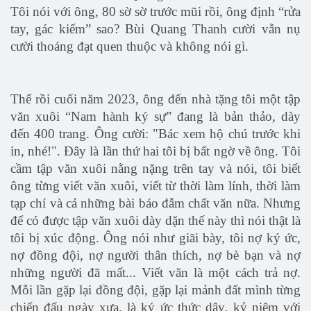
Tôi nói với ông, 80 sờ sờ trước mũi rồi, ông định “rửa
tay, gác kiếm” sao? Bùi Quang Thanh cười vẫn nụ
cười thoáng đạt quen thuộc và không nói gì.
Thế rồi cuối năm 2023, ông đến nhà tặng tôi một tập
văn xuôi “Nam hành ký sự” đang là bản thảo, dày
đến 400 trang. Ông cười: "Bác xem hộ chú trước khi
in, nhé!". Đây là lần thứ hai tôi bị bất ngờ về ông. Tôi
cầm tập văn xuôi nằng nặng trên tay và nói, tôi biết
ông từng viết văn xuôi, viết từ thời làm lính, thời làm
tạp chí và cả những bài báo đẫm chất văn nữa. Nhưng
để có được tập văn xuôi dày dặn thế này thì nói thật là
tôi bị xúc động. Ông nói như giãi bày, tôi nợ ký ức,
nợ đồng đội, nợ người thân thích, nợ bè bạn và nợ
những người đã mất... Viết văn là một cách trả nợ.
Mỗi lần gặp lại đồng đội, gặp lại mảnh đất mình từng
chiến đấu ngày xưa, là ký ức thức dậỵ, kỷ niệm với