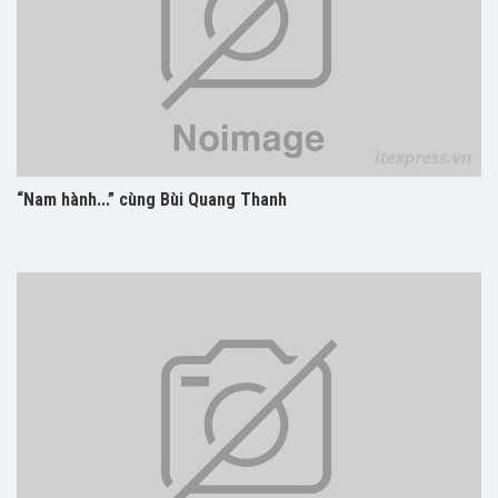
“Nam hành...” cùng Bùi Quang Thanh