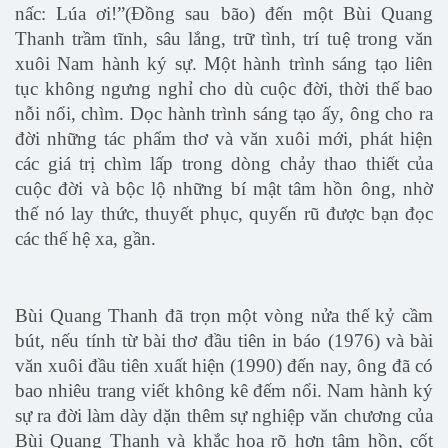
nấc: Lúa ơi!”(Đồng sau bão) đến một Bùi Quang
Thanh trầm tĩnh, sâu lắng, trữ tình, trí tuệ trong văn
xuôi Nam hành ký sự. Một hành trình sáng tạo liên
tục không ngưng nghỉ cho dù cuộc đời, thời thế bao
nỗi nổi, chìm. Dọc hành trình sáng tạo ấy, ông cho ra
đời những tác phẩm thơ và văn xuôi mới, phát hiện
các giá trị chìm lấp trong dòng chảy thao thiết của
cuộc đời và bộc lộ những bí mật tâm hồn ông, nhờ
thế nó lay thức, thuyết phục, quyến rũ được bạn đọc
các thế hệ xa, gần.
Bùi Quang Thanh đã trọn một vòng nửa thế kỷ cầm
bút, nếu tính từ bài thơ đầu tiên in báo (1976) và bài
văn xuôi đầu tiên xuất hiện (1990) đến nay, ông đã có
bao nhiêu trang viết không kê đếm nổi. Nam hành ký
sự ra đời làm dày dặn thêm sự nghiệp văn chương của
Bùi Quang Thanh và khắc họa rõ hơn tâm hồn, cốt