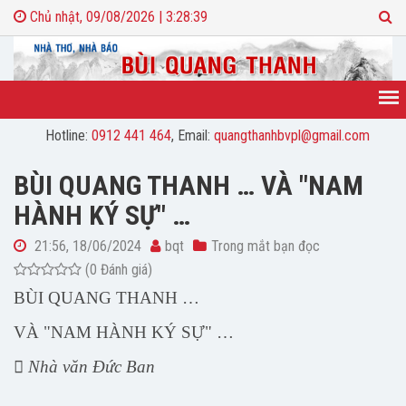
Chủ nhật, 09/08/2026 | 3:28:40
Hotline:
0912 441 464
, Email:
quangthanhbvpl@gmail.com
BÙI QUANG THANH … VÀ "NAM
HÀNH KÝ SỰ" …
21:56, 18/06/2024
bqt
Trong mắt bạn đọc
(0 Đánh giá)
BÙI QUANG THANH …
VÀ "NAM HÀNH KÝ SỰ" …
 Nhà văn Đức Ban