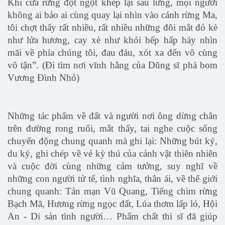
Khi cửa rừng đột ngột khép lại sau lưng, mọi người
không ai bảo ai cùng quay lại nhìn vào cánh rừng Ma,
tôi chợt thấy rất nhiều, rất nhiều những đôi mắt đỏ kè
như lửa hương, cay xè như khói bếp hấp háy nhìn
mãi về phía chúng tôi, đau đáu, xót xa đến vô cùng
vô tận”. (Đi tìm nơi vĩnh hằng của Dũng sĩ phá bom
Vương Đình Nhỏ)
Những tác phẩm về đất và người nơi ông dừng chân
trên đường rong ruổi, mắt thấy, tai nghe cuộc sống
chuyển động chung quanh mà ghi lại: Những bút ký,
du ký, ghi chép về vẻ kỳ thú của cảnh vật thiên nhiên
và cuộc đời cùng những cảm tưởng, suy nghĩ về
những con người tử tế, tình nghĩa, thân ái, về thế giới
chung quanh: Tản mạn Vũ Quang, Tiếng chim rừng
Bạch Mã, Hương rừng ngọc đất, Lúa thơm lấp ló, Hội
An - Di sản tình người… Phẩm chất thi sĩ đã giúp