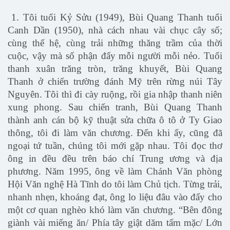
1. Tôi tuổi Kỷ Sửu (1949), Bùi Quang Thanh tuổi
Canh Dần (1950), nhà cách nhau vài chục cây số;
cùng thế hệ, cùng trải những thăng trầm của thời
cuộc, vậy mà số phận đẩy mỗi người mỗi nẻo. Tuổi
thanh xuân trăng tròn, trăng khuyết, Bùi Quang
Thanh ở chiến trường đánh Mỹ trên rừng núi Tây
Nguyên. Tôi thì đi cày ruộng, rồi gia nhập thanh niên
xung phong. Sau chiến tranh, Bùi Quang Thanh
thành anh cán bộ kỹ thuật sửa chữa ô tô ở Ty Giao
thông, tôi đi làm văn chương. Đến khi ấy, cũng đã
ngoại tứ tuần, chúng tôi mới gặp nhau. Tôi đọc thơ
ông in đều đều trên báo chí Trung ương và địa
phương. Năm 1995, ông về làm Chánh Văn phòng
Hội Văn nghệ Hà Tĩnh do tôi làm Chủ tịch. Từng trải,
nhanh nhẹn, khoáng đạt, ông lo liệu đâu vào đấy cho
một cơ quan nghèo khó làm văn chương. “Bên đông
giành vài miếng ăn/ Phía tây giật dăm tấm mặc/ Lớn