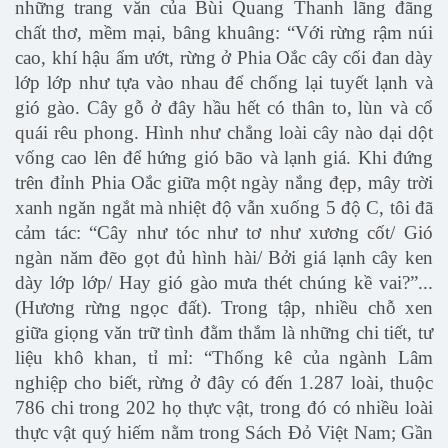
những trang văn của Bùi Quang Thanh lãng đãng
chất thơ, mềm mại, bâng khuâng: “Với rừng rậm núi
cao, khí hậu ẩm ướt, rừng ở Phia Oắc cây cối đan dày
lớp lớp như tựa vào nhau để chống lại tuyết lạnh và
gió gào. Cây gỗ ở đây hầu hết có thân to, lùn và cổ
quái rêu phong. Hình như chẳng loài cây nào dại dột
vống cao lên để hứng gió bão và lạnh giá. Khi đứng
trên đỉnh Phia Oắc giữa một ngày nắng đẹp, mây trời
xanh ngăn ngắt mà nhiệt độ vẫn xuống 5 độ C, tôi đã
cảm tác: “Cây như tóc như tơ như xương cốt/ Gió
ngàn năm đẽo gọt đủ hình hài/ Bởi giá lạnh cây ken
dày lớp lớp/ Hay gió gào mưa thét chúng kề vai?”...
(Hương rừng ngọc đất). Trong tập, nhiều chỗ xen
giữa giọng văn trữ tình đằm thắm là những chi tiết, tư
liệu khô khan, tỉ mỉ: “Thống kê của ngành Lâm
nghiệp cho biết, rừng ở đây có đến 1.287 loài, thuộc
786 chi trong 202 họ thực vật, trong đó có nhiều loài
thực vật quý hiếm nằm trong Sách Đỏ Việt Nam; Gần