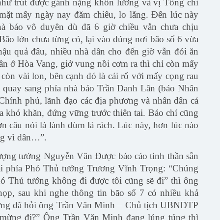
như trút được gánh nặng khôn lường và vị Tổng chỉ
mặt mấy ngày nay đăm chiêu, lo lắng. Đến lúc này
à báo vô duyên dù đã 6 giờ chiều vẫn chưa chịu
Bão lớn chưa từng có, lại vào đúng nơi bão số 6 vừa
hậu quả đâu, nhiều nhà dân cho đến giờ vẫn đói ăn
n ở Hòa Vang, giở vung nồi cơm ra thì chỉ còn mấy
 còn vài lon, bên cạnh đó là cái rổ với mấy cọng rau
ng quay sang phía nhà báo Trần Danh Lân (báo Nhân
 Chính phủ, lãnh đạo các địa phương và nhân dân cả
a khó khăn, đứng vững trước thiên tai. Báo chí cũng
ơn câu nói lá lành đùm lá rách. Lúc này, hơn lúc nào
ống vì dân…”.
ượng tướng Nguyễn Văn Được báo cáo tinh thần sẵn
lại phía Phó Thủ tướng Trương Vĩnh Trọng: “Chúng
Phó Thủ tướng không đi được tôi cũng sẽ đi” thì ông
 họp, sau khi nghe thông tin bão số 7 có nhiều khả
ướng đã hỏi ông Trần Văn Minh – Chủ tịch UBNDTP
mừng đi?” Ông Trần Văn Minh đang lúng túng thì