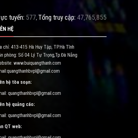
rực tuyến:
577
Tổng truy cập:
47,765,855
,
IÊN HỆ
a chỉ: 413-415 Hà Huy Tập, TP.Hà Tĩnh
n phòng: Số 04 Lý Tự Trọng,Tp.Đà Nẵng
ebsite: www.buiquangthanh.com
ail:quangthanhbvpl@gmail.com
ên hệ tòa soạn:
ail: quangthanhbvpl@gmail.com
iên hệ quảng cáo:
ail: quangthanhbvpl@gmail.com
an QT web:
ail: quangthanhbvpl@gmail.com