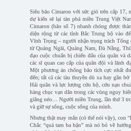
Siêu bão Cimaron với sức gió trên cấp 17, 
dự kiến sẽ lại tàn phá miền Trung Việt N
Cimaron (bão số 7) nhanh chóng được thành
diện rộng từ các tỉnh Bắc Trung bộ vào 
Vĩnh Trọng – người nhận trọng trách Tổng 
từ Quảng Ngãi, Quảng Nam, Đà Nẵng, Thừa 
đạo cuộc chuẩn bị chiến đấu của quân và d
các sĩ quan cao cấp của quân đội và lãnh đ
Một phương án chống bão tích cực nhất đượ
đến; tất cả các tàu thuyền dù xa hay gần bờ
Hải quân và lực lượng cứu hộ, cứu nạn chuẩ
hàng chục vạn dân trong các vùng nguy hiểm 
giằng néo… Người miền Trung, lần thứ 3 tro
và giữ sự sống, cuộc sống của mình.
Nhưng thật may mắn (có thể nói vậy), con 
Chắc “quá tam ba bận” mà nó bỏ về hướng