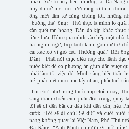
phào. Sở chỉ huy tiền phương tại Đà Nẵng 
huy đã nở một nụ cười rạng rỡ trên khuôn 
ông mới tâm sự cùng chúng tôi, những nh
“buông tha” ông: “Thú thực là mình lo quá. 
càn quét tan hoang. Dân đã kịp khắc phục 
từng bữa. Hôm qua mình vào bếp một nhà dâ
hạt nguội ngơ, bếp lạnh tanh, gạo dự trữ chỉ
cải xác xơ vì gió cát. Thương quá.” Rồi ô
Dân): “Phải nói thực điều này cho lãnh đạo
nước biết để có phương án giúp dân vượt qu
phải làm tốt việc đó. Mình càng hiểu thấu h
hết phải biết đùm bọc lấy nhau; phải biết s
Tôi chợt nhớ trong buổi họp chiều nay, Th
sàng tham chiến của quân đội xong, quay 
tôi sẽ đi đến bất cứ đâu khi dân cần, nếu 
cười: “Tôi sẽ đi chứ! Sẽ đi!” và cuối buổi
năng không quay lại Việt Nam, Phó Thủ t
Đà Nẵng: “Anh Minh có rượu gì mở uống 