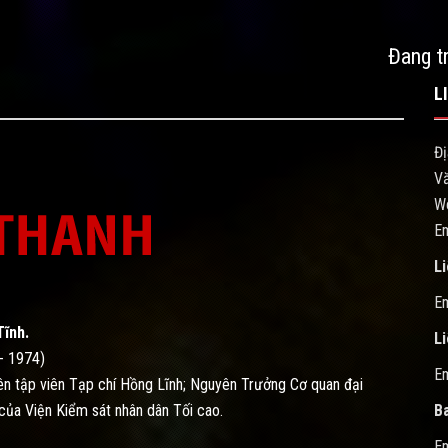
Đang t
L
Đị
Vă
W
Em
Li
Em
Tĩnh.
L
- 1974)
Em
n tập viên Tạp chí Hồng Lĩnh; Nguyên Trưởng Cơ quan đại
của Viện Kiểm sát nhân dân Tối cao.
B
Em