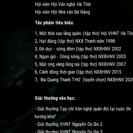
Hội viên Hội Văn nghệ Hà Tĩnh
Hội viên Hội Nhà văn Đà Nẵng
Tác phẩm tiêu biểu:
1, Một thời sao lãng quên. (tập thơ) Hội VHNT Hà Tĩ
2, Hạt đắng (tập thơ) NXB Thanh niên 1998.
3, Đò dọc - sông đêm (tập thơ) NXBHNV 2002
4, Ngọn gió - Dòng sông (tập thơ) NXBHNV 2003
5, Mật ong vàng lũng núi (tập thơ) NXBHNV 2007
6, Cánh đồng thời gian (tập thơ) NXBHNV 2015
7, Bùi Quang Thanh THƠ (tuyển chọn) NXBHNV 202
Giải thưởng văn học:
- Giải thưởng Tạp chí Văn nghệ quân đội tại cuộc thi
hương khói”
- Giải thưởng VHNT Nguyễn Du lần 2.
- Giải thưởng VHNT Nguyễn Du lần 3.