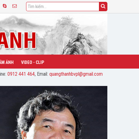
ẨM ẢNH
VIDEO - CLIP
ine:
0912 441 464
, Email:
quangthanhbvpl@gmail.com