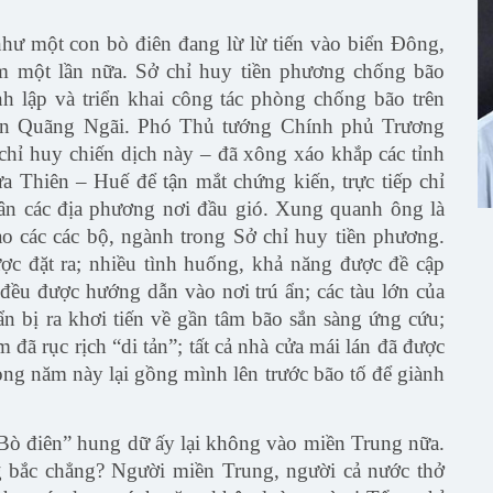
như một con bò điên đang lừ lừ tiến vào biển Đông,
am một lần nữa. Sở chỉ huy tiền phương chống bão
 lập và triển khai công tác phòng chống bão trên
đến Quãng Ngãi. Phó Thủ tướng Chính phủ Trương
chỉ huy chiến dịch này – đã xông xáo khắp các tỉnh
Thiên – Huế để tận mắt chứng kiến, trực tiếp chỉ
ân các địa phương nơi đầu gió. Xung quanh ông là
ạo các các bộ, ngành trong Sở chỉ huy tiền phương.
c đặt ra; nhiều tình huống, khả năng được đề cập
 đều được hướng dẫn vào nơi trú ẩn; các tàu lớn của
n bị ra khơi tiến về gần tâm bão sắn sàng ứng cứu;
đã rục rịch “di tản”; tất cả nhà cửa mái lán đã được
ng năm này lại gồng mình lên trước bão tố để giành
“Bò điên” hung dữ ấy lại không vào miền Trung nữa.
 bắc chẳng? Người miền Trung, người cả nước thở