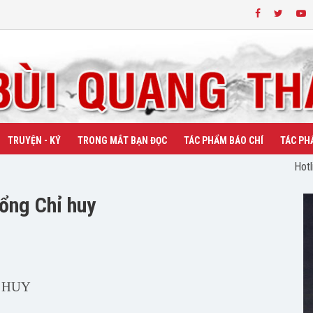
TRUYỆN - KÝ
TRONG MẮT BẠN ĐỌC
TÁC PHẨM BÁO CHÍ
TÁC PH
Hotl
Tổng Chỉ huy
 HUY