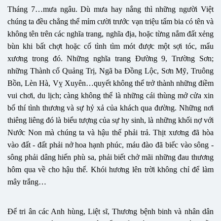
Tháng 7…mưa ngâu. Dù mưa hay nắng thì những người Việt
chúng ta đều chẳng thể mỉm cười trước vạn triệu tấm bia có tên và
không tên trên các nghĩa trang, nghĩa địa, hoặc từng nắm đất xẻng
bùn khi bất chợt hoặc cố tình tìm mót được một sợi tóc, mẩu
xương trong đó. Những nghĩa trang Đường 9, Trường Sơn;
những Thành cổ Quảng Trị, Ngã ba Đồng Lộc, Sơn Mỹ, Truông
Bồn, Lèn Hà, Vỵ Xuyên…quyết không thể trở thành những điềm
vui chơi, du lịch; càng không thể là những cái thùng mở cửa xin
bố thí tình thương và sự hỷ xả của khách qua đường. Những nơi
thiêng liêng đó là biểu tượng của sự hy sinh, là những khối nợ với
Nước Non mà chúng ta và hậu thế phải trả. Thịt xương đã hòa
vào đất - đất phải nở hoa hạnh phúc, máu đào đã biếc vào sông -
sông phải dâng hiến phù sa, phải biết chở mãi những đau thương
hôm qua về cho hậu thế. Khói hương lên trời không chỉ để làm
mây trắng…
Để tri ân các Anh hùng, Liệt sĩ, Thương bệnh binh và nhân dân