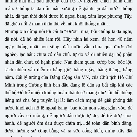
những mất mát đau thương của 1/3 kỷ nguyên chiến tranh đẫm
máu. Chúng ta đã đổi máu xương để giành lại đất nước thống
nhất, đã tạm thời đuổi được lũ ngoại bang xâm lược phương Tây,
đã ghép nối 2 mảnh thân thể về một khối thống nhất…
Nhưng xin đừng nói tới cái ta “Được” nữa, bởi chúng ta đã nghĩ,
đã nói, đã hô nhiều lắm rồi. Hãy nhìn lại xem, đã hơn 40 năm
ngày thống nhất non sông, đất nước vẫn chưa qua được đói
nghèo, lạc hậu; chưa có dân chủ, tự do và dĩ nhiên đại bộ phận
nhân dân chưa có hạnh phúc. Nạn tham quan, cướp bóc, bóc lột,
sách nhiễu vẫn diễn ra hằng giờ, hằng ngày, hằng tháng, hằng
năm, Cái lý tưởng của Đảng Cộng sản VN, của Chủ tịch Hồ Chí
Minh trong Cương lĩnh ban đầu đang lộ dần sự bất cập khi các
thế hệ Đỏ kế nhiệm không hoàn thành sứ mạng như lời thề thiêng
liêng mà cha ông truyền lại là: làm cách mạng để giải phóng đất
nước khỏi ách nô lệ ngoại bang, bảo toàn non sông gấm vóc, để
người cày có ruộng, để người dân được tự do, để trẻ được học
hành, để người ốm đau được chữa trị…để toàn dân bình đẳng,
được hưởng sự công bằng và ra sức cống hiến, dựng xây đất