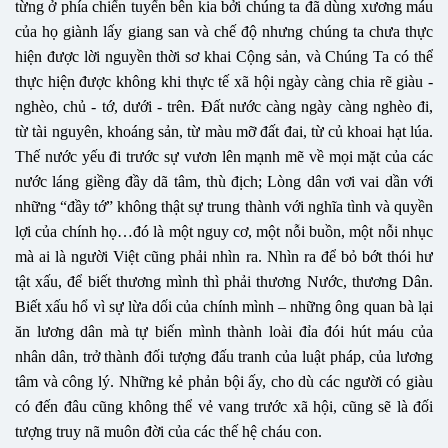
từng ở phía chiến tuyến bên kia bởi chúng ta đã dùng xương máu
của họ giành lấy giang san và chế độ nhưng chúng ta chưa thực
hiện được lời nguyền thời sơ khai Cộng sản, và Chúng Ta có thể
thực hiện được không khi thực tế xã hội ngày càng chia rẽ giàu -
nghèo, chủ - tớ, dưới - trên. Đất nước càng ngày càng nghèo đi,
từ tài nguyên, khoáng sản, từ màu mỡ đất đai, từ củ khoai hạt lúa.
Thế nước yếu đi trước sự vươn lên mạnh mẽ về mọi mặt của các
nước láng giềng đầy dã tâm, thù địch; Lòng dân vơi vai dần với
những “đầy tớ” không thật sự trung thành với nghĩa tình và quyền
lợi của chính họ…đó là một nguy cơ, một nỗi buồn, một nỗi nhục
mà ai là người Việt cũng phải nhìn ra. Nhìn ra để bỏ bớt thói hư
tật xấu, để biết thương mình thì phải thương Nước, thương Dân.
Biết xấu hổ vì sự lừa dối của chính mình – những ông quan bà lại
ăn lương dân mà tự biến mình thành loài đỉa đói hút máu của
nhân dân, trở thành đối tượng đấu tranh của luật pháp, của lương
tâm và công lý. Những kẻ phản bội ấy, cho dù các người có giàu
có đến đâu cũng không thể vẻ vang trước xã hội, cũng sẽ là đối
tượng truy nã muôn đời của các thế hệ cháu con.