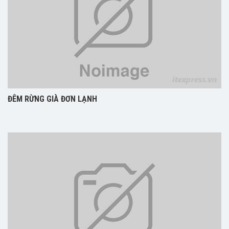
ĐÊM RỪNG GIÀ ĐƠN LẠNH