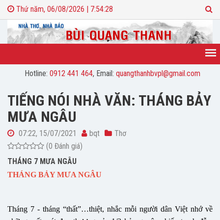
Thứ năm, 06/08/2026 | 7:54:29
Hotline:
0912 441 464
, Email:
quangthanhbvpl@gmail.com
TIẾNG NÓI NHÀ VĂN: THÁNG BẢY
MƯA NGÂU
07:22, 15/07/2021
bqt
Thơ
(0 Đánh giá)
THÁNG 7 MƯA NGÂU
THÁNG BẢY MƯA NGÂU
Tháng 7 - tháng “thất”…thiệt, nhắc mỗi người dân Việt nhớ về