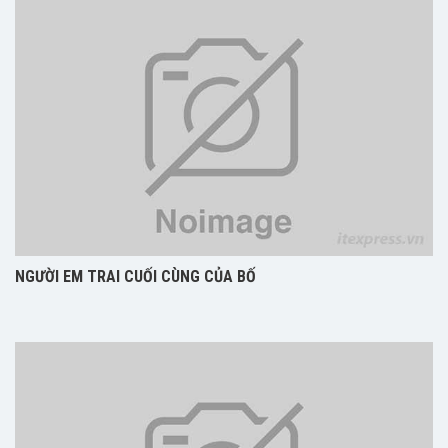
NGƯỜI EM TRAI CUỐI CÙNG CỦA BỐ