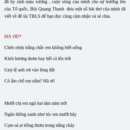
đã hy sinh máu xương , cuộc sống của mình cho sự trường tồn
của Tổ quốc, Bùi Quang Thanh đưa một số bài thơ của mình đã
viết về đề tài TBLS để bạn đọc cùng cảm nhận và sẻ chia.
HÀ ƠI!*
Chén rượu trắng chắc em không biết uống
Khói hương thơm bay hết cả lên trời
Giọt lệ anh rơi vào lòng đất
Có ấm chỗ em nằm? Hà ơi!
Mười chị em ngủ hai tám năm trời
Ngàn thông xanh như tóc em mười bảy
Cụm sả ai trồng thơm trong nắng cháy