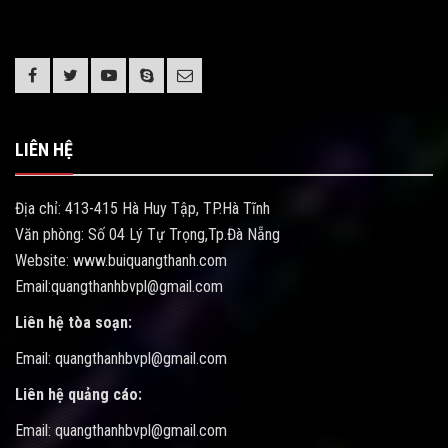
LIÊN HỆ
Địa chỉ: 413-415 Hà Huy Tập, TP.Hà Tĩnh
Văn phòng: Số 04 Lý Tự Trọng,Tp.Đà Nẵng
Website: www.buiquangthanh.com
Email:quangthanhbvpl@gmail.com
Liên hệ tòa soạn:
Email: quangthanhbvpl@gmail.com
Liên hệ quảng cáo:
Email: quangthanhbvpl@gmail.com