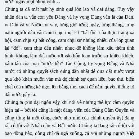
nước ngày một phồn vinh…
Chúng ta đã mất mát hy sinh quá lớn lao và dai dẳng. Tuy vậy
nhân dân ta vẫn còn yêu Đảng và hy vọng Đảng vẫn là của Dân,
vì Dân và vì Nước; vì vậy, từng giờ, từng ngày, từng tháng, từng
năm người dân vẫn cam chịu mọi sứ “bất ổn” của thực trạng xã
hội, cam chịu sự bất công, cam chịu sự nhũng nhiễu của lớp quan
lại “đỏ”, cam chịu đến nhẫn nhục để không làm xấu thêm tình
hình, không làm đất nước rơi vào hỗn loạn trước sự khiêu khích,
xâm lấn của bọn “nước lớn” Tàu Cộng, hy vọng Đảng và Nhà
nước có những quyết sách đúng đắn nhất để đưa đất nước vượt
qua khó khăn muôn vàn mà do chính sự quan liêu, bảo thủ, biến
chất của những kẻ ngoi lên bằng mọi cách để nắm quyền thống trị
đất nước gây ra.
Chúng ta (xin đại ngôn vậy khi nói về những thế lực cầm quyền
hiện tại – bởi tôi cũng là một đảng viên của Đàng Cầm Quyền và
cũng từng là một công chức nho nhỏ của chính quyền ấy) đang
rất có lỗi với Nhân dân và Đất nước. Chúng ta đang rất có tội với
bao đồng bào, đồng chí đã ngã xuống, cả với những người Việt