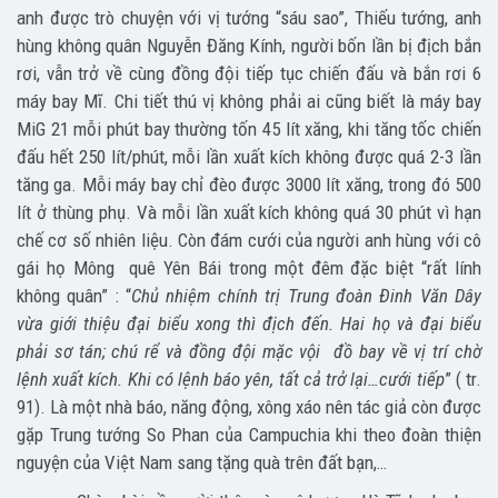
anh được trò chuyện với vị tướng “sáu sao”, Thiếu tướng, anh
hùng không quân Nguyễn Đăng Kính, người bốn lần bị địch bắn
rơi, vẫn trở về cùng đồng đội tiếp tục chiến đấu và bắn rơi 6
máy bay Mĩ. Chi tiết thú vị không phải ai cũng biết là máy bay
MiG 21 mỗi phút bay thường tốn 45 lít xăng, khi tăng tốc chiến
đấu hết 250 lít/phút, mỗi lần xuất kích không được quá 2-3 lần
tăng ga. Mỗi máy bay chỉ đèo được 3000 lít xăng, trong đó 500
lít ở thùng phụ. Và mỗi lần xuất kích không quá 30 phút vì hạn
chế cơ số nhiên liệu. Còn đám cưới của người anh hùng với cô
gái họ Mông quê Yên Bái trong một đêm đặc biệt “rất lính
không quân” : “
Chủ nhiệm chính trị Trung đoàn Đinh Văn Dây
vừa giới thiệu đại biểu xong thì địch đến. Hai họ và đại biểu
phải sơ tán; chú rể và đồng đội mặc vội đồ bay về vị trí chờ
lệnh xuất kích. Khi có lệnh báo yên, tất cả trở lại…cưới tiếp
” ( tr.
91). Là một nhà báo, năng động, xông xáo nên tác giả còn được
gặp Trung tướng So Phan của Campuchia khi theo đoàn thiện
nguyện của Việt Nam sang tặng quà trên đất bạn,…