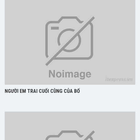
NGƯỜI EM TRAI CUỐI CÙNG CỦA BỐ