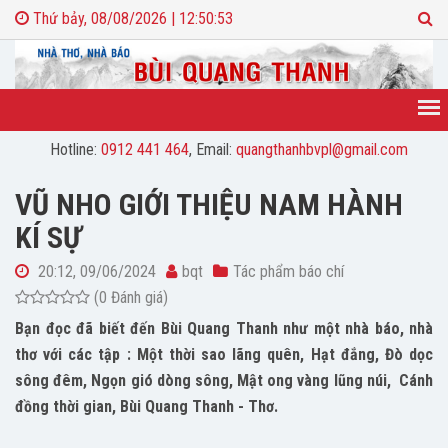
Thứ bảy, 08/08/2026 | 12:50:54
Hotline:
0912 441 464
, Email:
quangthanhbvpl@gmail.com
VŨ NHO GIỚI THIỆU NAM HÀNH
KÍ SỰ
20:12, 09/06/2024
bqt
Tác phẩm báo chí
(0 Đánh giá)
Bạn đọc đã biết đến Bùi Quang Thanh như một nhà báo, nhà
thơ với các tập : Một thời sao lãng quên, Hạt đắng, Đò dọc
sông đêm, Ngọn gió dòng sông, Mật ong vàng lũng núi, Cánh
đồng thời gian, Bùi Quang Thanh - Thơ.