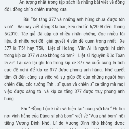
Ấn tượng nhất trong tập sách là những bài viết về đồng
đội, đồng chí ở chiến trường xưa.
Bài “Xe tăng 377 và những anh hùng chưa được tôn
vinh” . Bài này viết đăng 3 kì báo, kéo dài từ 6/2008 đến tháng
5/2010. Tác giả đã gặp gỡ nhiều nhân chứng, đọc nhiều tài
liệu, đi nhiều nơi để giải quyết 4 vấn đề quan trọng nhất: Xe
377 là T54 hay T59, Liệt sĩ Hoàng Văn Ái là người hi sinh
trong kíp xe 377 vì sao không có tên? Liệt sĩ Nguyễn Đức Toàn
là ai? Tại sao lại ghi tên trong kíp xe 377 và cuối cùng là tích
cực đề nghị để kíp xe 377 được phong anh hùng. Nhờ quyết
tâm đi đến cùng sự việc và sự giúp đỡ của những người bạn
chiến đấu, các tướng lĩnh , sĩ quan và chiến sĩ xe tăng mà mọi
việc được sáng tỏ. và kíp xe tăng 377 được truy phong anh
hùng.
Bài “ Đồng Lộc kí ức và hiện tại” cùng với bài “ Đi tìm
nơi vĩnh hằng của Dũng sí phá bom” viết về “Vua phá bom” nổi
tiếng Vương Đình Nhỏ. Lí do Vương Đình Nhỏ không được