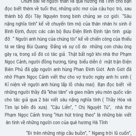
Chùm bài về người thân và quê hương Hà Tĩnh cho bạn
đọc biết thêm về tuổi thơ, những ước mơ của cậu học trò, sau
thành bộ đội Tây Nguyên trong binh chủng xe cơ giới. “Sâu
nặng nghĩa tình” kể về chuyến tìm mộ của thân nhân hi sinh ở
Bình Định, được các cán bộ Bưu Điện Bình Định tận tình giúp
đỡ. “ Người anh hùng của chúng tôi” kể về chiến công của thiếu
tá xe tăng Bùi Quang Đấng và sự cố do những con cháu ông
gây ra, trong số đó có tác giả. Thật bất ngờ khi nhà thơ Phạm
Ngọc Cảnh, người đồng hương, từng biểu diễn ở mặt trận Điện
Biên Phủ đã gặp người anh hùng Phan Đình Giót. Anh Giót đã
nhờ Phạm Ngọc Cảnh viết thư cho vợ trước ngày anh hi sinh (
Kỉ niệm về người anh hùng lấp lỗ châu mai). Bạn đọc biết về
những người thầy đã “khai tâm” và gieo mầm yêu môn quốc văn
cho tác giả qua 2 bài viết sâu nặng nghĩa tình ( Thầy Hóa và
Tìm lại bến đò xưa). “Cậu Liễn”, “ Chị Nguyệt Tú”, nhà thơ
Phạm Ngọc Cảnh trong “Hun hút trông theo” là những bài viết
ân tình về những người con của quê hương Hà Tĩnh
“Đi trên những nhịp cầu buồn”, “ Ngang trời lũ cuốn”,