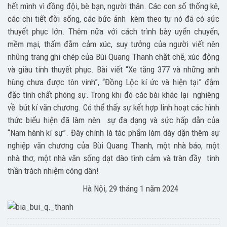
hết mình vì đồng đội, bè bạn, người thân. Các con số thống kê,
các chi tiết đời sống, các bức ảnh kèm theo tự nó đã có sức
thuyết phục lớn. Thêm nữa với cách trình bày uyển chuyển,
mềm mại, thấm đẫm cảm xúc, suy tưởng của người viết nên
những trang ghi chép của Bùi Quang Thanh chặt chẽ, xúc động
và giàu tính thuyết phục. Bài viết “Xe tăng 377 và những anh
hùng chưa được tôn vinh”, “Đồng Lộc kí ức và hiện tại” đậm
đặc tính chất phóng sự. Trong khi đó các bài khác lại nghiêng
về bút kí văn chương. Có thể thấy sự kết hợp linh hoạt các hình
thức biểu hiện đã làm nên sự đa dạng và sức hấp dẫn của
“Nam hành kí sự”. Đây chính là tác phẩm làm dày dặn thêm sự
nghiệp văn chương của Bùi Quang Thanh, một nhà báo, một
nhà thơ, một nhà văn sống dạt dào tình cảm và tràn đầy tinh
thần trách nhiệm công dân!
Hà Nội, 29 tháng 1 năm 2024