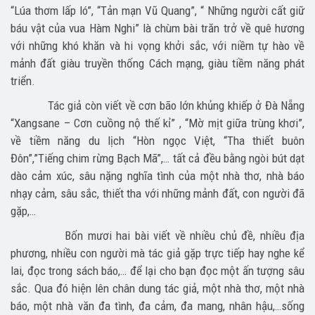
“Lúa thơm lấp ló”, “Tản mạn Vũ Quang”, “ Những người cất giữ
báu vật của vua Hàm Nghi” là chùm bài trăn trở về quê hương
với những khó khăn và hi vọng khởi sắc, với niềm tự hào về
mảnh đất giàu truyền thống Cách mạng, giàu tiềm năng phát
triển.
Tác giả còn viết về cơn bão lớn khủng khiếp ở Đà Nẵng
“Xangsane – Cơn cuồng nộ thế kỉ” , “Mờ mịt giữa trùng khơi”,
về tiềm năng du lịch “Hòn ngọc Việt, “Tha thiết buôn
Đôn”,”Tiếng chim rừng Bạch Mã”,… tất cả đều bằng ngòi bút dạt
dào cảm xúc, sâu nặng nghĩa tình của một nhà thơ, nhà báo
nhạy cảm, sâu sắc, thiết tha với những mảnh đất, con người đã
gặp,…
Bốn mươi hai bài viết về nhiều chủ đề, nhiều địa
phương, nhiều con người mà tác giả gặp trực tiếp hay nghe kể
lai, đọc trong sách báo,… để lại cho bạn đọc một ấn tượng sâu
sắc. Qua đó hiện lên chân dung tác giả, một nhà thơ, một nhà
báo, một nhà văn đa tình, đa cảm, đa mang, nhân hậu,…sống