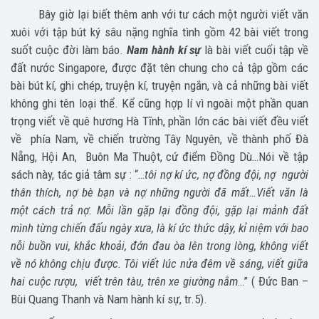
Bây giờ lại biết thêm anh với tư cách một người viết văn
xuôi với tập bút ký sâu nặng nghĩa tình gồm 42 bài viết trong
suốt cuộc đời làm báo.
Nam hành kí sự
là bài viết cuối tập về
đất nước Singapore, được đặt tên chung cho cả tập gồm các
bài bút kí, ghi chép, truyện kí, truyện ngắn, và cả những bài viết
không ghi tên loại thể. Kể cũng hợp lí vì ngoài một phần quan
trọng viết về quê hương Hà Tĩnh, phần lớn các bài viết đều viết
về phía Nam, về chiến trường Tây Nguyên, về thành phố Đà
Nẵng, Hội An, Buôn Ma Thuột, cứ điểm Đồng Dù…Nói về tập
sách này, tác giả tâm sự : “…
tôi nợ kí ức, nợ đồng đội, nợ người
thân thích, nợ bè bạn và nợ những người đã mất…Viết văn là
một cách trả nợ. Mỗi lần gặp lại đồng đội, gặp lại mảnh đất
mình từng chiến đấu ngày xưa, là kí ức thức dậy, kỉ niệm với bao
nỗi buồn vui, khắc khoải, đớn đau òa lên trong lòng, không viết
về nó không chịu được. Tôi viết lúc nửa đêm về sáng, viết giữa
hai cuộc rượu, viết trên tàu, trên xe giường nằm
…” ( Đức Ban –
Bùi Quang Thanh và Nam hành kí sự, tr.5).