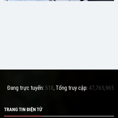
Đang trực tuyến:
518
Tổng truy cập:
47,765,965
,
TRANG TIN ĐIỆN TỬ