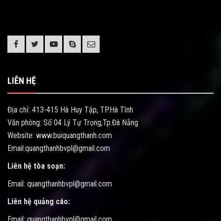
LIÊN HỆ
Địa chỉ: 413-415 Hà Huy Tập, TP.Hà Tĩnh
Văn phòng: Số 04 Lý Tự Trọng,Tp.Đà Nẵng
Website: www.buiquangthanh.com
Email:quangthanhbvpl@gmail.com
Liên hệ tòa soạn:
Email: quangthanhbvpl@gmail.com
Liên hệ quảng cáo:
Email: quangthanhbvpl@gmail.com