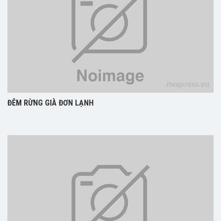
ĐÊM RỪNG GIÀ ĐƠN LẠNH