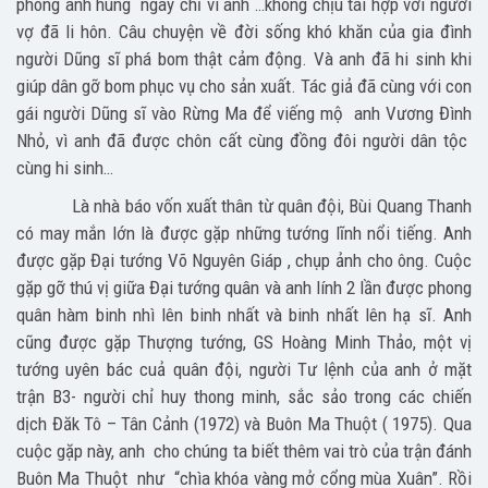
phong anh hùng ngay chỉ vì anh …không chịu tái hợp với người
vợ đã li hôn. Câu chuyện về đời sống khó khăn của gia đình
người Dũng sĩ phá bom thật cảm động. Và anh đã hi sinh khi
giúp dân gỡ bom phục vụ cho sản xuất. Tác giả đã cùng với con
gái người Dũng sĩ vào Rừng Ma để viếng mộ anh Vương Đình
Nhỏ, vì anh đã được chôn cất cùng đồng đôi người dân tộc
cùng hi sinh…
Là nhà báo vốn xuất thân từ quân đội, Bùi Quang Thanh
có may mắn lớn là được gặp những tướng lĩnh nổi tiếng. Anh
được gặp Đại tướng Võ Nguyên Giáp , chụp ảnh cho ông. Cuộc
gặp gỡ thú vị giữa Đại tướng quân và anh lính 2 lần được phong
quân hàm binh nhì lên binh nhất và binh nhất lên hạ sĩ. Anh
cũng được gặp Thượng tướng, GS Hoàng Minh Thảo, một vị
tướng uyên bác cuả quân đội, người Tư lệnh của anh ở mặt
trận B3- người chỉ huy thong minh, sắc sảo trong các chiến
dịch Đăk Tô – Tân Cảnh (1972) và Buôn Ma Thuột ( 1975). Qua
cuộc gặp này, anh cho chúng ta biết thêm vai trò của trận đánh
Buôn Ma Thuột như “chìa khóa vàng mở cổng mùa Xuân”. Rồi